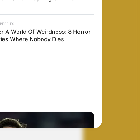
BERRIES
er A World Of Weirdness: 8 Horror
ies Where Nobody Dies