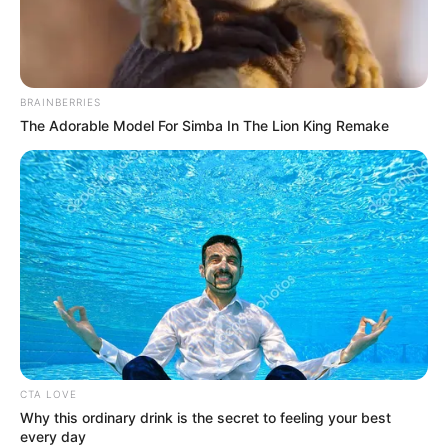
“FLAT JET NOZZLE”
indomiliter
|
14/12/2021
|
Berita Matra Udara
,
Berita Update Alutsista
,
Drone
,
Prototipe
|
7 Comments
BRAINBERRIES
The Adorable Model For Simba In The Lion King Remake
CTA LOVE
Why this ordinary drink is the secret to feeling your best
every day