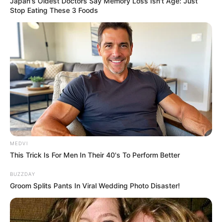
Japan's Oldest Doctors Say Memory Loss Isn't Age: Just
Stop Eating These 3 Foods
MEDVI
This Trick Is For Men In Their 40's To Perform Better
BUZZDAY
Groom Splits Pants In Viral Wedding Photo Disaster!