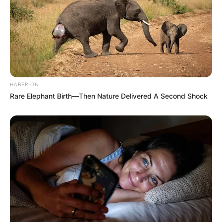
HAWAII, ANGKATAN DARAT AS PAMERKAN DAYA ANGKUT
No Comments
|
Nov 20, 2025
7 COMMENTS
Bang Ruskie
15/12/2021
HABERION
Rare Elephant Birth—Then Nature Delivered A Second Shock
Sentinel itu drone konvensional biasa alias jaman
purba mbah. Makanya cuma dijentikan jari oleh
serdadu Iran, langsung takluk spt ayam kena
sirep…
Beda dng Okhotnik yg sdh dilengkapi AI dan bisa
menjadi loyal wingman. Nah klo Bayraktar itu
cuma drone mainan anak kecil aja mbah gatol.
Rusia pira2 takut aja utk bantu Turkey spy laku
keras dijual. Dan terbukti salah satunya Inggris yg
sdh tertipu promosi.
Indonesia sdh bisa buat klo mainan spt itu.