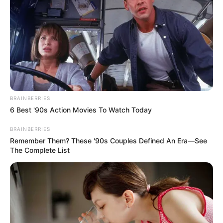
dan stealth coatings yang membuatnya sulit dideteksi oleh radar
konvesional. Drone ini juga dilengkapi dengan sistem
pengintaian optronic, radio dan lainnya.
BRAINBERRIES
6 Best '90s Action Movies To Watch Today
BRAINBERRIES
Remember Them? These '90s Couples Defined An Era—See
The Complete List