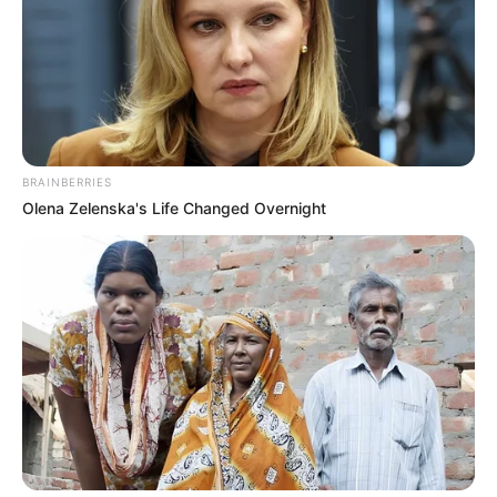
Bang Ruskie
15/12/2021
Inilah yg bisa buat Inggris, Jerman, Perancis
sangat ketar ketir….
Cuma butuh satu.jam saja dng berbekal muatan
BRAINBERRIES
rudal hipersonik Kinzal yg berhulu ledak nuklir,
Olena Zelenska's Life Changed Overnight
maka drone Okhotnik akan menghapus 3 negara
tersebut dari peta Dunia..
Ini satu2nya drone terbesar, dng fitur siluman yg
jg telah dilengkapi dng teknologi AI. Jng lupa,
pastinya Stronggg Bingiiittt.
Ya. Salaamm…
Instruktur dietnya Bu Koni
15/12/2021