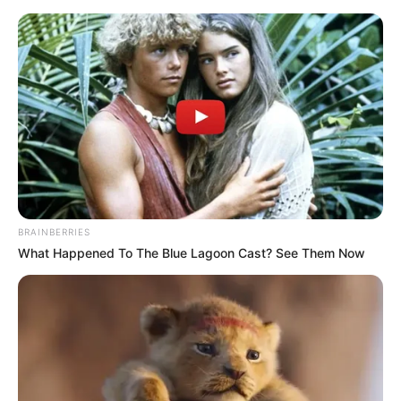
MENU
BRAINBERRIES
What Happened To The Blue Lagoon Cast? See Them Now
TAMPIL LEBIH STEALTH,
DRONE TEMPUR RUSIA
SUKHOI S-70 DILENGKAPI