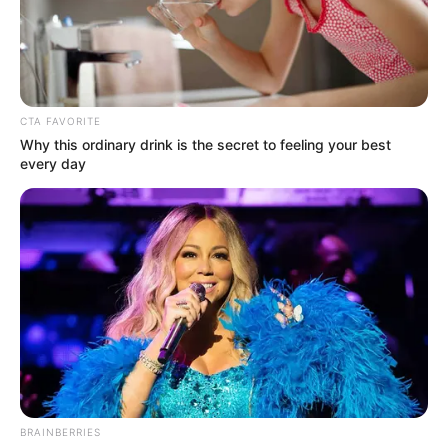
Drone dengan kualifikasi UCAV (Unmanned Combat Aerial
Vehicle) ini rancangannya didasarkan pada Mikoyan Skat, dan
beberapa asupan teknologi jet tempur stealth Sukhoi Su-57
kabarnya telah dibenamkan di Sukhoi S-70. Resminya proyek
Sukhoi S-70 dikembangkan sejak 2011 oleh Kementerian
CTA FAVORITE
Pertahanan Rusia. Mock-up pertama S-70 ditujukan untuk
Why this ordinary drink is the secret to feeling your best
ground testing dan dirakit pada tahun 2014.
every day
Baca juga:
Drone Tempur Stealth Sukhoi S-70 Okhotnik Uji
Pelepasan Bom 500 Kg
Sementara itu, prototipe drone ini pertama kali terungkap pada
Juli 2017, menunjukkan konfigurasi sayap terbang yang
futuristik, layaknya pembom B-2 Spirit milik AU Amerika Serikat.
Sukhoi S-70 Okhotnik terbang perdana pada 3 Agustus 2019
dan berlanjut ke beberapa pengujian, termasuk uji pelepasan
bom.
(Gilang Perdana)
BRAINBERRIES