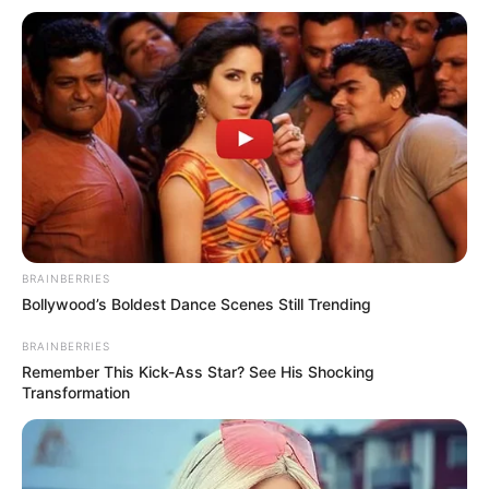
BRAINBERRIES
Bollywood’s Boldest Dance Scenes Still Trending
Flat jet nozzle dirancang untuk mengurangi visibilitas radar pada
BRAINBERRIES
drone tempur ini. Wakil Menteri Pertahanan Rusia Alexei
Remember This Kick-Ass Star? See His Shocking
Krivoruchko mengatakan, saat ini pihaknya tengah
Transformation
mempersiapkan mesin untuk uji terbang perdana.