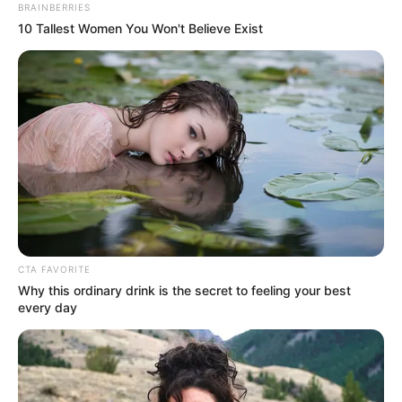
Akhirnya berkiblat ke teknologi AS (lagi).
BRAINBERRIES
10 Tallest Women You Won't Believe Exist
Ade
15/12/2021
Drone S70 ini dikembangkan.Dari.tahun 2011 dan
sekarang masih berbentuk prototipe di.tahun 2024
baru akan diserahkan pada AU Rusia dan di
produksi massal..lama jg y pengembangan drone
ini..apa memang R&D yg lama atau kesulitan
anggaran..sementara drone dari.Turki skrng sdh
berseliweran di Ukraina
CTA FAVORITE
Why this ordinary drink is the secret to feeling your best
every day
nur alamsyah
15/12/2021
kalau amerika macam²…, langsung serang
duluan, ga usah nunggu diserang.