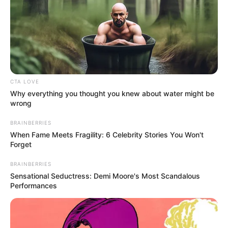
CTA LOVE
Cari Cepat Info Alutsista
Why everything you thought you knew about water might be
wrong
Search
BRAINBERRIES
YANG TERPANAS
When Fame Meets Fragility: 6 Celebrity Stories You Won't
Forget
BRAINBERRIES
Incar Pasar Australia, IAI Israel Tawarkan Drone Bawah Laut
Sensational Seductress: Demi Moore's Most Scandalous
‘BlueWhale’ untuk Intai Koridor Utara dan Laut Cina Selatan
Performances
Australia Suntik Tambahan A$4,6 Miliar Guna Pembangunan
Galangan Kapal Selam Nuklir AUKUS di Osborne
Drone Tempur Bayraktar Akinci Sukses Uji Luncur Amunisi