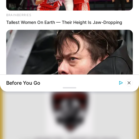
TRUK-MILITER
BRAINBERRIES
Tallest Women On Earth — Their Height Is Jaw-Dropping
ANTARA DOKTRIN
GEBRAKAN
THE DEFENDER
DAN PROPAGANDA:
PRINDAPAN! INDIA
LION KING: SIRINE
MENAKAR
GANDENG AM
NUKLIR MOBILE
REALITAS TAKTIS
GENERAL PASOK
RAKSASA MILIK
DI BALIK VIDEO
SPH MARG 155MM
CINA, TANDINGAN
VIRAL TRUK EMALS
UNTUK US ARMY
MODERN
CINA
CHRYSLER BIG RED
AS
Before You Go
BRAINBERRIES
Meet The 6 Legendary Child Actors Who Became Real Life
Criminals