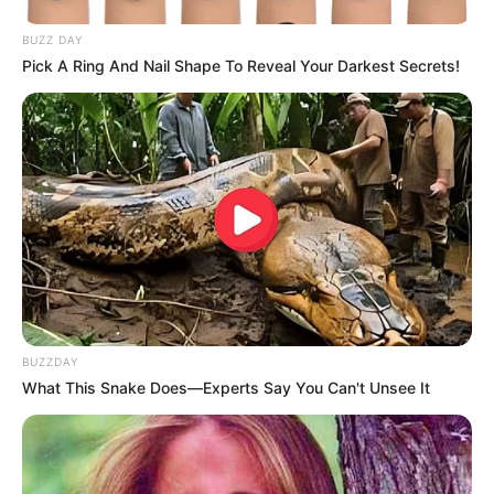
BUZZ DAY
Pick A Ring And Nail Shape To Reveal Your Darkest Secrets!
BUZZDAY
What This Snake Does—Experts Say You Can't Unsee It