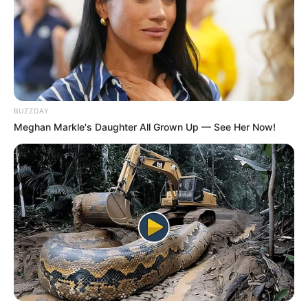
yang membutuhkan senjata bertenaga listrik besar, seperti
adopsi senjata dengan energi laser.
BUZZDAY
Meghan Markle's Daughter All Grown Up — See Her Now!