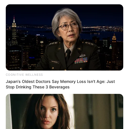
MENU
COGNITIVE WELLNESS
Japan's Oldest Doctors Say Memory Loss Isn't Age: Just
Stop Drinking These 3 Beverages
GENESIS 8×8 – RANPUR
IFV DENGAN TENAGA
HYBRID DIESEL LISTRIK