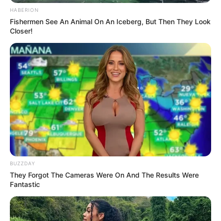
HABERION
Fishermen See An Animal On An Iceberg, But Then They Look
Closer!
Cari Cepat Info Alutsista
Search
YANG TERPANAS
Dari Inggris, BAE Systems Resmi Memulai
BUZZDAY
Produksi 20 Eurofighter Typhoon Pesanan Turki
They Forgot The Cameras Were On And The Results Were
Fantastic
Borong 18 Unit Yak-130M, Vietnam Jadi Launch
Customer Jet (Latih) Tempur Ringan Terbaru
Rusia