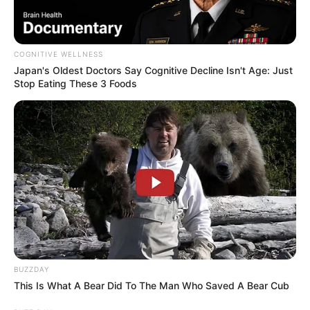
Bang Ruskie
05/10/2020
COGNITIVE WELLNESS
Japan's Oldest Doctors Say Cognitive Decline Isn't Age: Just
Yg sdh pasti ada siluman Genderuwo
Stop Eating These 3 Foods
sama siluman panji tengkorak dek.
Zul heri
05/10/2020
Gak akan keliatan dek, harus pake mata
batin
Anjaaaaay
06/10/2020
BUZZDAY
ya itu Omnibus law.. keluarnya tengah
This Is What A Bear Did To The Man Who Saved A Bear Cub
malem buta.. apalagi kalo bukan sejenis