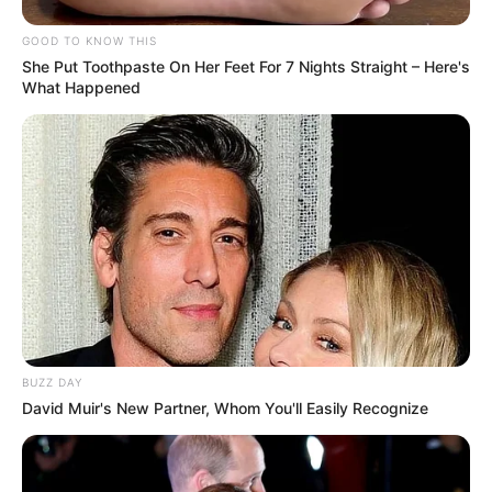
RBU-6000, Ini Beda Korvet Parchim II Rusia
dan Parchim I TNI AL
GOOD TO KNOW THIS
She Put Toothpaste On Her Feet For 7 Nights Straight – Here's
Bawa Ancaman Hingga Eropa Timur:
What Happened
Bagaimana Cara Rudal Balistik Iran Bidik Tiga
Target di Ukraina?
Langka! Intip Presisinya Helikopter AS565 MBe
Panther di Hanggar KRI I Gusti Ngurah Rai 332
Tangkis Serangan Lintas Udara Cina, MBT M1A2T Abrams
Taiwan Disiagakan di Bandara Taoyuan
Perkuat Pertahanan Udara Empat Negara Teluk, AS Setujui
Penjualan 5.250 Rudal Pencegat Patriot
BUZZ DAY
Iran Pajang Bangkai Drone Israel dan AS di Pameran Bawah
David Muir's New Partner, Whom You'll Easily Recognize
Tanah
Angkatan Laut Jerman Resmi Pensiunkan Armada Helikopter
Sea Lynx Mk88A