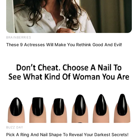
indomiliter
|
04/10/2020
|
Berita Matra Darat
,
Berita Update Alutsista
,
Panser
,
Prototipe
|
9 Comments
BRAINBERRIES
These 9 Actresses Will Make You Rethink Good And Evil!
BUZZ DAY
Pick A Ring And Nail Shape To Reveal Your Darkest Secrets!