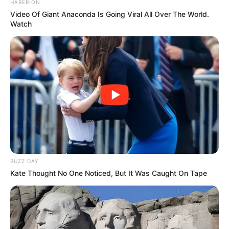
HABERION
Video Of Giant Anaconda Is Going Viral All Over The World.
Watch
Genesis dikembangkan untuk memberikan konsep modular yang
mirip dengan kendaraan lapis baja Boxer 8×8 buatan Jerman.
BUZZ DAY
Ranpur ini disokong oleh mesin diesel dan powerpack listrik
Kate Thought No One Noticed, But It Was Caught On Tape
hybrid yang terletak di bagian depan kendaraan. Penggerak
hybrid /diesel-listrik adalah teknologi di mana pembakaran dari
mesin diesel menggerakkan generator untuk menghasilkan
energi untuk motor listrik di dalam kendaraan.