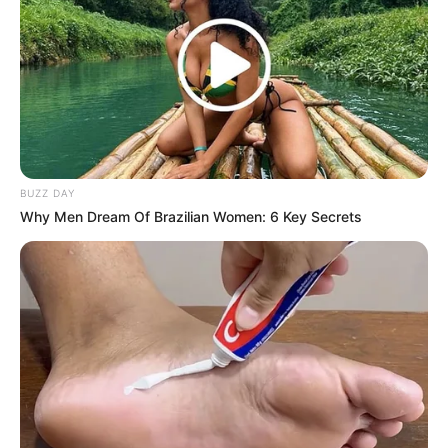
Thailand Tawarkan Panser Amfibi ke Prabowo,
Jangan Lupa PT Pindad Punya Anoa Amfibi
yang Mampu Berenang
PT PAL Gelar Upacara First Steel Cutting Kapal
Selam Scorpene Evolved Besok 7 Agustus 2026
BUZZ DAY
Sistem Hanud S-400 Rusia Diklaim Tembak
Why Men Dream Of Brazilian Women: 6 Key Secrets
Jatuh 10 Jet Tempur MiG-29 Ukraina dalam
Sehari
Resmi! PT PAL Mulai Pembangunan Kapal
Selam Pertama Scorpene Republik Indonesia
(SRI)
Laris Manis di Eropa! Rekor MBT K2, SPH K9,
dan FA-50 Bawa Korea Selatan Menuju
Raksasa Eksportir Militer Dunia
Sama-sama Andalkan Roket Anti-Kapal Selam