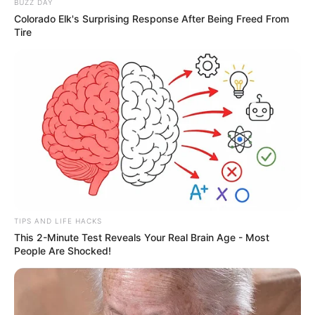
siluman..
BUZZ DAY
Colorado Elk's Surprising Response After Being Freed From
Tire
TIPS AND LIFE HACKS
This 2-Minute Test Reveals Your Real Brain Age - Most
FOLLOW US ON:
People Are Shocked!