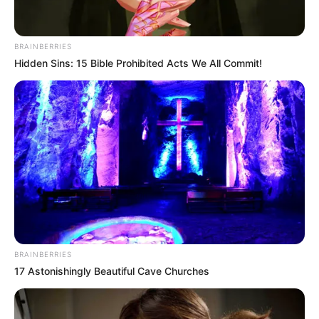
peluru
BRAINBERRIES
MataMata
05/10/2020
Hidden Sins: 15 Bible Prohibited Acts We All Commit!
Dan hancur seketika hanya dengan sebuah
drone…
Le Petit General Napraleon Bonabowo
Fansboy Siluman Kalkun
05/10/2020
Mau dilengkapi laser anti drone
Penasaran sama powerplantnya.
BRAINBERRIES
Adiknya Zulheri
04/10/2020
17 Astonishingly Beautiful Cave Churches
Ku kira merk Mobil ternyata nama IFV