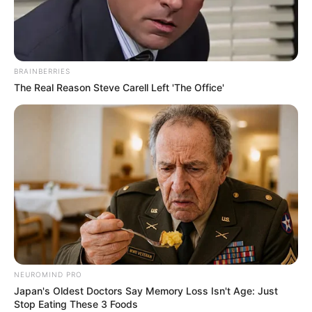
TOMBAK 629 DAN KRI
HALASAN 630
indomiliter
|
02/02/2018
|
Berita Matra Laut
,
Berita Update Alutsista
,
BRAINBERRIES
Kanon
,
Kapal Perang
|
20 Comments
The Real Reason Steve Carell Left 'The Office'
NEUROMIND PRO
Japan's Oldest Doctors Say Memory Loss Isn't Age: Just
Stop Eating These 3 Foods