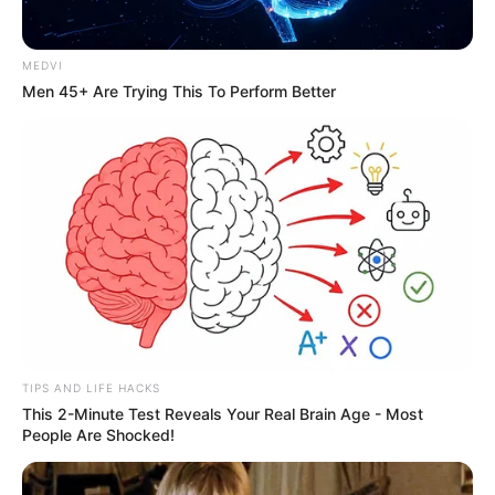
punya bobot 6 ton. Disebutkan meriam ini dapat melakukan
tembakan secara akurat meski kapal sedang melaju di
MEDVI
kecepatan 45 knots, dengan syarat suhu di rentang -40 sampai
Men 45+ Are Trying This To Perform Better
50 derajat Celcius.
(Gilang Perdana)
TIPS AND LIFE HACKS
This 2-Minute Test Reveals Your Real Brain Age - Most
People Are Shocked!