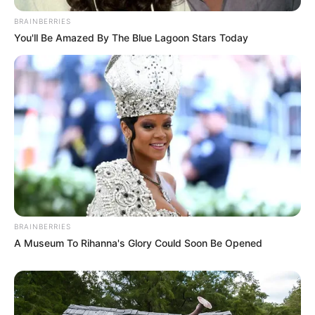
BRAINBERRIES
Daedalus
03/02/2018
You'll Be Amazed By The Blue Lagoon Stars Today
Ini gmn sih!? Kok malah jdi gado2 gini? 2 kcr
bakal dipasang ini kanon smentara yg satu lgi
dipasang kanon dri bofors??? h-hah j-jdi bingung
INDO ELITE
03/02/2018
Nah ini alternatif yg bagus, utk hanud+sasaran
permukaan,rangenya juga sudah cukup,..karena
diapa2kan mentok di kelas 60m,berarti
BRAINBERRIES
amunisinya kemungkinan pindad sudah bisa buat
A Museum To Rihanna's Glory Could Soon Be Opened
sendiri,karena kesamaan dengan hanud S60 kita
yg dimiliki AD,jumlahnya banyak 256 unit(S60)…
amunisi kalo utk perang ibarat pulsa HP,HPnya
biasa tapi pulsanya bisa unlimited(kalo bisa bikin
sendiri).. semoga ammunisinya bisa diupgrade