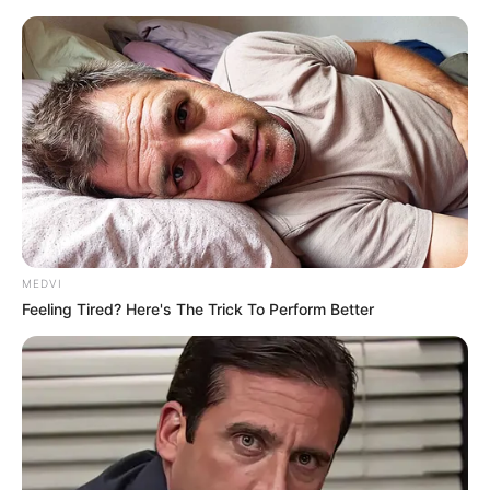
MENU
MEDVI
Feeling Tired? Here's The Trick To Perform Better
BUREVESTNIK A-220M:
TERPILIH SEBAGAI
MERIAM DI HALUAN KRI