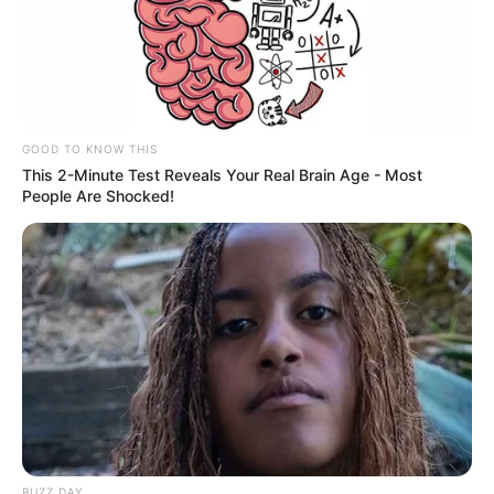
Nyongg!!omongan u kaya paling
bener aja, sy sebagai sesama
TNI walaupun bukan AL mersa
tersinggung qm bilang “morat
marit”
GOOD TO KNOW THIS
This 2-Minute Test Reveals Your Real Brain Age - Most
People Are Shocked!
aldi
04/02/2018
Kalo tidak bisa bantu tni atau
negara, cukup beri apresiasi.
Ngga usah teriak2 ga jelas, toh
mereka jg udah ngerti. Mereka
kejar kuantitas dlu, baru
kualitas. Mengerti bung?
KLS
04/02/2018
BUZZ DAY