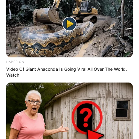
pada haluan berupa meriam laras tunggal A-220M kaliber 57
mm buatan Burevestnik, Rusia. Sementara KRI Sampai 628
justru dikabarkan akan menggunakan meriam Bofors 57/MK3
besutan BAE Systems.
KRI Sampari 628 dengan meriam Bofors 40 mm di haluan.
Oleh pabrikannya, meriam A-220M dirancang untuk dipasang
pada kapal patroli atau kapal kombatan lain dengan bobot 250
HABERION
ton. Keunikan dari meriam ini adalah munisinya dapat
Video Of Giant Anaconda Is Going Viral All Over The World.
menggunakan jenis yang sama dari meriam penangkis serangan
Watch
udara S-60 (53-UOR-281U HE), yang telah legendaris
dioperasikan Arhanud TNI AD.