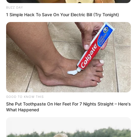
ranpur k21 korsel memaket 40mm sbg
BUZZ DAY
senjata utama..
1 Simple Hack To Save On Your Electric Bill (Try Tonight)
dan dgn penggunaan a220m oleh adri,
juga barangkali bisa difungsikan sbg aa
57mm mobile..
ayam jago
02/02/2018
alternatif yang lebih murah dari bofors
bofors lbh baik dari cucu s60 dalam hal
1. rate of fire yang lebih tinggi
2. pressure yang lebih besar artinya firing range
lebih jauh
GOOD TO KNOW THIS
3. gyro stabilizer dimana bofors sudah 3 axis
She Put Toothpaste On Her Feet For 7 Nights Straight – Here's
What Happened
sedangkan cucu s60 masih 1 axis. bofors
akurasinya stabil dalam semua kondisi daripada
cucu s60