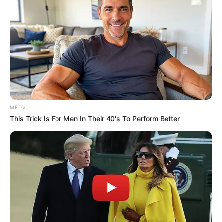
hummvieslover
03/02/2018
Agh banyak sekali meracau kalian
semua…..tetap pada dasarnya AL
negara ini sudah sangat tertinggal dari
Singapura, AS dan Australia….rata2
mereka kecepatan perusak mereka
MEDVI
sudah 45 sampai 60 knots bahkan lebih
This Trick Is For Men In Their 40's To Perform Better
dengan emergency backup, kita ini
ALnya
memalukan……………………………………
Coba saja lihat spec luar negeri
kapalnya sudah sampai mana, jangan
bangga dulu deh, morat marit AL disini.
Cina aja nomer lambung Desroyernya
sudah 500 keatas….berarti kapalnya
brpa banyak? haah??? kalian baru