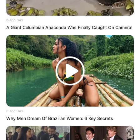
Godzila
02/02/2018
BUZZ DAY
A Giant Columbian Anaconda Was Finally Caught On Camera!
Knp harus buatan cina sih senjatanya !!!
Pasha
02/02/2018
kenapa emg?
Gogorancah
02/02/2018
Campur sari nih kanonnya…
BUZZ DAY
Why Men Dream Of Brazilian Women: 6 Key Secrets
Tukang Ngitung, PhD.
02/02/2018