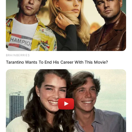
CALON PENGGANTI K-61, KAPA DARI EXCALIBUR ARMY
TELAH MELUNCUR DAN DIUJI COBA
10 Comments
|
Jul 10, 2021
ABAIKAN PROSEDUR KESELAMATAN, PRIA 64 TAHUN
‘TERLONTAR’ DARI RAFALE B
8 Comments
|
Apr 13, 2020
BRAINBERRIES
Tarantino Wants To End His Career With This Movie?
20 COMMENTS
Embuh
03/02/2018
Pasti anda yang kabur duluan keluar negeri kalau
ada perang.
Kan tni-al sedang mengejar kebutuhan armada.
Bukan keinginan.