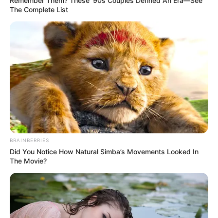
Remember Them? These '90s Couples Defined An Era—See
The Complete List
BRAINBERRIES
Did You Notice How Natural Simba’s Movements Looked In
The Movie?