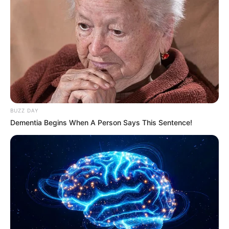
Baca juga:
S-60 57mm – Meriam Perisai Angkasa ‘Sepuh’
Arhanud TNI AD
Seperti apa kemampuan meriam A-220M? Jarak tembak
maksimumnya terbagi dua level, untuk sudut laras vertikal,
terutama dalam peran hanud, jarak tembak maksimumnya
mencapai 8.000 meter. Sementara untuk peran lawan sasaran di
BUZZ DAY
permukaan, dengan sudut laras horizontal jarak tembak
Dementia Begins When A Person Says This Sentence!
maksimum mencapai 12.000 meter. Secara keseluruhan, sudut
elevasi laras dapat digerakan mulai dari -10 sampai 85 derajat.
Dalam hitungan satu menit, secara teori meriam ini dapat
memuntahkan 300 proyektil. Dalam kondisi siap tempur, sistem
meriam ini dapat membawa 400 munisi, yang sebagian disimpan
di bawah dek. Sebagai meriam reaksi cepat modern, A-220M
dikendalikan secara terpadu dan serba otomatis, yang
kesemuanya terpusat di Pusat Informasi Tempur. Dengan kubah
yang terbuat dari alumunium, sistem meriam secara keseluruhan