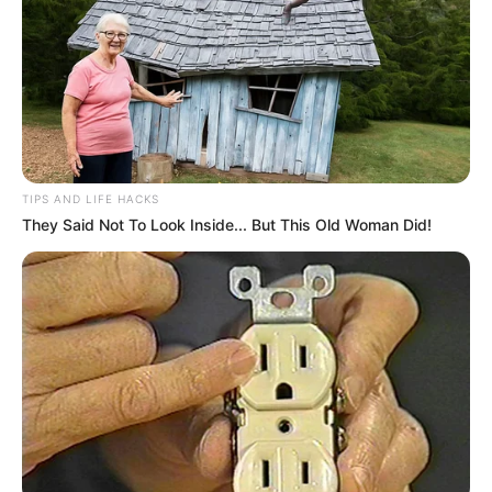
seperti 35mm oerlikon yg AHEAD(pakai gotri
berpendar)..jadi kinerja sebagai hanud akan lebih
maximal…kapal hanya sebagai alat angkut begitu
juga dengan pespur,..mau diisi isian dari manapun
tetap akan bisa…toh juga buatan manusia..masih
bisa custom..
TIPS AND LIFE HACKS
Morko44
10/02/2018
They Said Not To Look Inside... But This Old Woman Did!
Sekalian saja boyong pula turret a220m
nir awak sbg pilihan untuk ifv kelas berat
entah roda rantai atau roda ban angin
(jika ada).
Tren ranpur ifv berlapis baja baik pasif
ataupun aktif, telah hadir di depan mata,
dgn Singapura sbg pengguna pertama.
30mm sdh akan tumpul jika berhadapan
dgn ranpur tsb, itu alasan kenapa