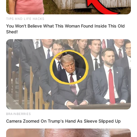
TIPS AND LIFE HACKS
You Won't Believe What This Woman Found Inside This Old
Shed!
BRAINBERRIES
Camera Zoomed On Trump's Hand As Sleeve Slipped Up