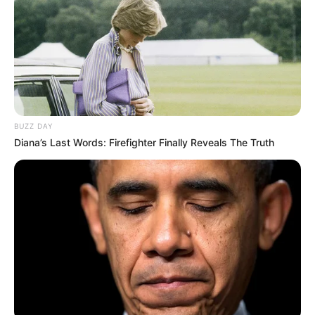
Tukang Ngitung, PhD.
02/02/2018
Burevestnik sedang dipertimbangkan,
mungkin sebagai cadangan.
Saya lebih cenderung jika KCR pakai
bofors sebagai meriam utama atau
BUZZ DAY
sekalian pakai oto melara saja.
Diana’s Last Words: Firefighter Finally Reveals The Truth
Sebabnya KCR ke-4 dan seterusnya
bakal pakai sistem dari eropa.
hummvieslover
03/02/2018
halaaah
percumaa……….singapura
freegat silumannya 6 buah saja
bisa menghancurkan semua