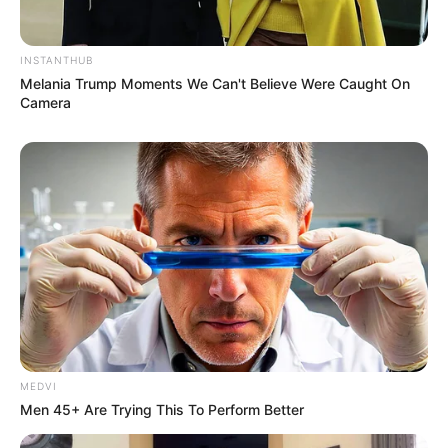
sampai ngomongin jenis kubah di kapal
patroli ecek….menggelikan
sekali….sadar, bangun !!!!!
INSTANTHUB
USS Freedom
Melania Trump Moments We Can't Believe Were Caught On
LCS-2 USS Independence
Camera
Independence
LCS-3 USS Fort Worth Freedom
LCS-4 USS Coronado Independence
LCS-5 USS Milwaukee Freedom
LCS-6 USS Jackson Independence
LCS-7 USS Detroit Freedom
LCS-8 USS Montgomery Independence
LCS-9 USS Little Rock Freedom
LCS-10 USS Gabrielle
LCS-11 USS Sioux City Freedom
LCS-12 USS Omaha Independence
LCS-13 USS Wichita Freedom
MEDVI
LCS-14 USS Manchester Independence
Men 45+ Are Trying This To Perform Better
LCS-15 USS Billings Freedom
LCS-16 USS Tulsa Independence