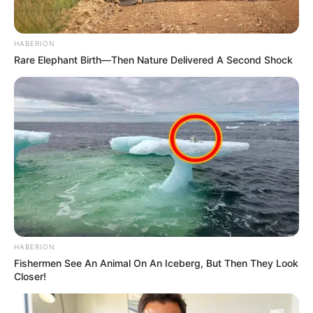
atas bangunan bagian belakang (seperti Orkan
class)
HABERION
Sedang di bagian buritan dipasang boat RHIB
Rare Elephant Birth—Then Nature Delivered A Second Shock
dengan posisi miring siap diluncurkan ke
belakang. Jika dipasang dengan kemiringan 30
derajat dan ketinggian 3 meter maka hanya RHIB
sepanjang 11 meter hanya akan makan tempat
sepanjang 8 meter.
Bagian haluan 20 meter dikurangi 8 meter tinggal
12 meter. Sisa bagian 12 meter itu cukup untuk
tempat peluncur torpedo sepanjang 4 meter.
Bagian bawah lunas kapal dipasang hull mounted
sonar.
HABERION
Sudah lengkap tuh KCR jadi korvet.
Fishermen See An Animal On An Iceberg, But Then They Look
Closer!
Dengan biaya usd 75 juta sudah bisa bikin korvet
lengkap sensor dan senjata.