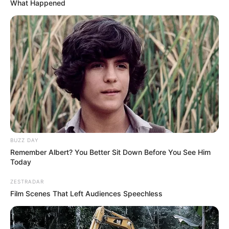
What Happened
BUZZ DAY
Remember Albert? You Better Sit Down Before You See Him
Today
ZESTRADAR
Film Scenes That Left Audiences Speechless
Dan kini ada kabar terbaru yang dirilis oleh
Janes.com
(1/2/2018), disebutkan bahwa dua dari tiga Sampari Class, yakni
KRI Tombak 629 dan KRI Halasan 630 akan dipasang senjata