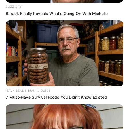
kapal kita dalam tempo 72
BUZZ DAY
combat hours -3 hari saja, ngk
Barack Finally Reveals What's Going On With Michelle
usah jam-jaman lahhh…………
butuh waktu 20 tahun lagi misal
—>merekapun sudah jauh lebih
maju lagi,,,,duitnya digroggotin
terus ama koruptor di Jakarta
AutoVeron
03/02/2018
Bukannya sudah beda ya bung… Meski
dasarnya S-60 tapi kemampuan pasti
ditingkatkan mengingat bukan utk darat
NAVY SEAL'S BUG IN GUIDE
lagi…. Kecepatan tembakan yg ini 300
7 Must-Have Survival Foods You Didn't Know Existed
RPM kalau Bofors 220 RPM. Jarak
jangkau horizontal yg ini 8 km, kalau
Bofors 8,5 km. Jarak tembakan tak
langsung Bofors 17 km, yg ini tdk
diketahui, tapi mungkin sekitar 15 km.