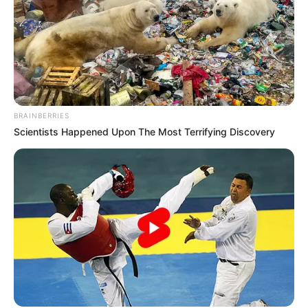
BRAINBERRIES
Scientists Happened Upon The Most Terrifying Discovery
Cari Cepat Info Alutsista
Search
Yang Terpanas
Sambut Giuseppe Garibaldi, Dermaga Kapal