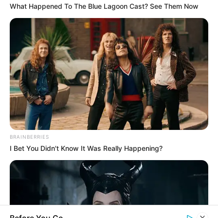
What Happened To The Blue Lagoon Cast? See Them Now
Solusi Ekonomis Hadapi Drone: MBDA Tampilkan DEFENDAIR-
DEWS-L, Sistem Hanud Hibrida Kombinasi Rudal dan Laser
BRAINBERRIES
I Bet You Didn't Know It Was Really Happening?
Laser ‘Maut’ Guangjian-21A Cina Kawal Bandara Dubai:
Mampukah Cegat Drone Shahed di Suhu Ekstrem Teluk?