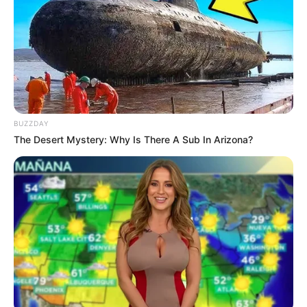
Naik 33% di 2024 dan Naik 2x Lipat di
2025
indomiliter
|
19/03/2025
BUZZDAY
The Desert Mystery: Why Is There A Sub In Arizona?
MBDA, manufaktur rudal terbesar di Eropa, dalam siaran pers
menyebut bahwa pihaknya telah menggenjot produksi hingga 33