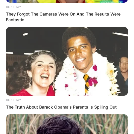
persen pada tahun 2024, khususnya karena permintaan dari
pemerintah Eropa untuk pertahanan udara dan amunisi medan
BUZZDAY
perang telah meningkatkan pesanan hingga mencapai rekor.
They Forgot The Cameras Were On And The Results Were
(more…)
Fantastic
Khawatir Atas Kebijakan Donald Trump,
Portugal Singkirkan Opsi Pembelian Jet
Tempur F-35 Lightning II
indomiliter
|
15/03/2025
BUZZDAY
The Truth About Barack Obama's Parents Is Spilling Out