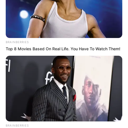
Evolved: Cara Naval Group Mencegah
Thermal Runaway Baterai Lithium-Ion
Dilengkapi Algoritma AI, Kawanan Drone
Geran Rusia Sanggup Bikin Pertahanan Udara
Ukraina Overload 400 Persen
BRAINBERRIES
Top 8 Movies Based On Real Life. You Have To Watch Them!
Kantongi Kontrak US$1,04 miliar, Saab Jual
Dua Pesawat AEW&C GlobalEye ke Negara
Timur Tengah yang Dirahasiakan
Angkatan Udara Swedia Pangkas Turnaround
Time Jet Tempur Gripen di Bawah 10 Menit,
Apa Maksudnya?
Rudal Balistik Iran Tembus Pertahanan
Yordania, Jet Tempur F-15E Strike Eagle AS
Hancur di Hanggar
BRAINBERRIES