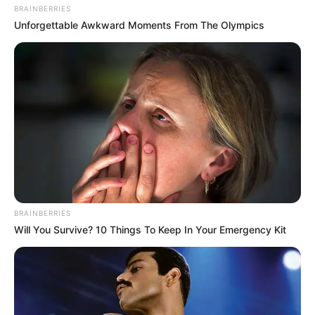
Induk Pertama Indonesia di Teluk Ratai
BRAINBERRIES
Terapkan Standar Khusus
Unforgettable Awkward Moments From The Olympics
Hubungan AS-Turki Mencair: Washington
Restui Lisensi Ekspor Mesin GE F110 Untuk
Jet Tempur KAAN
Tahun Depan Beroperasi, Pangkalan Kapal
Selam Nuklir AUKUS Dekat Indonesia Siap
Tangkal Armada Cina
Singapura Luncurkan Kapal Perang MRCV
Kedua, RSS Valour Tiga Bulan Lebih Cepat
dari Jadwal
BRAINBERRIES
Will You Survive? 10 Things To Keep In Your Emergency Kit
Sistem Pneumatic Water Ram: Cara Kapal
Selam Scorpene Class Luncurkan Torpedo
Tanpa Jejak Akustik
Arsitektur Kelistrikan Kapal Selam Scorpene