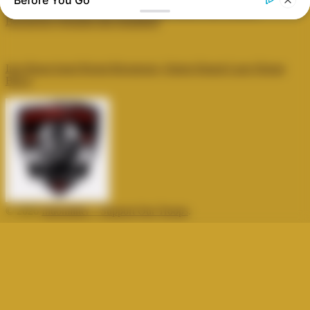
Before You Go
LazerBuzz: Senjata Laser Anti-Drone Rusia yang Mampu
Beroperasi Otomatis dan Handheld
Iron Beam Israel Resmi Beroperasi, Sistem Hanud Laser Hemat
Biaya
BRAINBERRIES
From Baddies To Sweethearts: 9 Actresses That Can Do It
All!
© 2026
Indomiliter – Support Our Troops
.