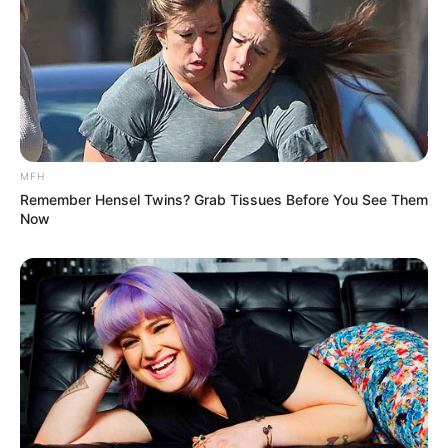
India, Sementara Jegal Turki Karena Isu
Sistem Hanud S-400
indomiliter
|
17/02/2025
MFH
Remember Hensel Twins? Grab Tissues Before You See Them
Now
Demi kepentingan strategis, kebijakan standar ganda lazim
dilakukan oleh Amerika Serikat dari waktu ke waktu, yang paling
baru dan membuat Turki ‘sakit hati’ adalah terkait tawaran dari AS