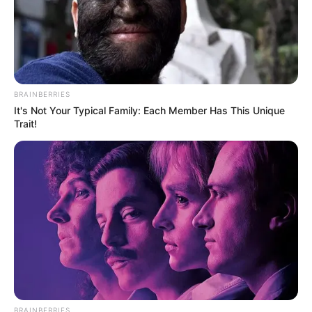
ke Cina, Alarm Merah untuk Perangkat Intelijen Barat
Ada-Ada Saja, Teknologi Sistem Pertahanan Udara Laser
Militer Kini Dipakai Cina Buat Tembak Nyamuk
Incar Pasar Australia, IAI Israel Tawarkan Drone Bawah Laut
‘BlueWhale’ untuk Intai Koridor Utara dan Laut Cina Selatan
BRAINBERRIES
alutsista
It's Not Your Typical Family: Each Member Has This Unique
Australia
AL Cina
Airbus Defence and Space
Trait!
Cina
F-16
boeing
Dassault Aviation
Drone Intai
Drone Kamikaze
India
Israel
Inggris
Iran
F-35 Lightning II
Filipina
Jepang
Korea Selatan
Jerman
Korea Aerospace Industries
korps marinir
Lockheed Martin
Laut Cina Selatan
MEF
Perancis
Malaysia
MBT
Perang Rusia Vs Ukraina
pt dirgantara indonesia
PT Pindad
Rusia
Singapura
SAAB
Rafale
rudal anti kapal
rudal hanud
TNI AL
TNI AU
TNI AD
Turki
ToT
Taiwan
Ukraina
Uni Soviet
UCAV
BRAINBERRIES