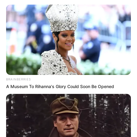
MENU
BRAINBERRIES
A Museum To Rihanna's Glory Could Soon Be Opened
TAG:
2S25M SPRUT-SDM1
KURGANMASHZAVOD TUNTASKAN BATCH
TERAKHIR PENGIRIMAN RANPUR BMP-3,