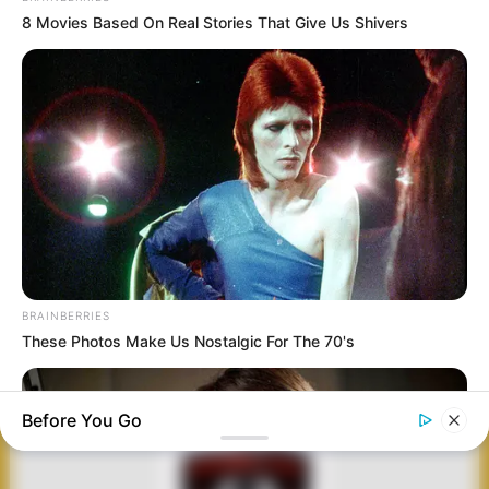
8 Movies Based On Real Stories That Give Us Shivers
UGV
THALES AUSTRALIA
REFURBOT: ROBOT
MV-8 KOMODO:
KEMBANGKAN UGV
TANK (UGV) DARI
DRONE DARAT
GUARDIAN ANGEL
SASIS MBT AMX-30,
SUPER BERAT
8×4, DIRANCANG
SOLUSI KNDS
GARAPAN KROASIA
BRAINBERRIES
‘KAWAL’ RANTIS
SULAP ‘BESI TUA’
YANG USUNG NAMA
These Photos Make Us Nostalgic For The 70's
BUSHMASTER
JADI MESIN
SATWA IKONIK
PERANG
INDONESIA
Before You Go