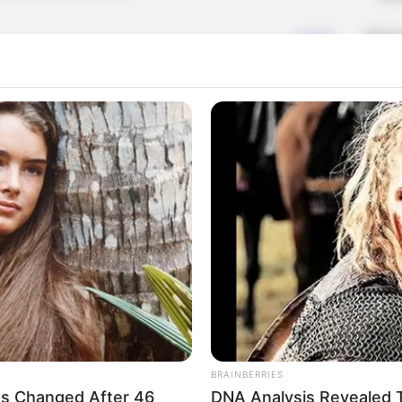
Airbus
alu
Cin
Drone K
India
Jerm
Kore
Laut C
Malays
Peran
pt dirg
rudal a
Singa
TN
UCAV
BRAINBERRIES
s Changed After 46
DNA Analysis Revealed T