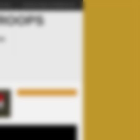
USIA...
JEPANG DINILAI REMEHKAN ...
ER