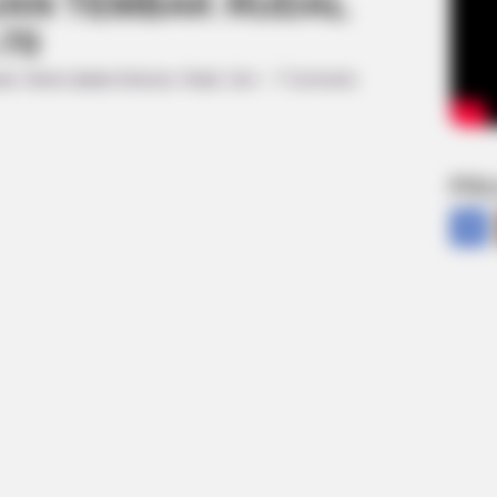
UAN TEMBAK RUDAL
70
rat
,
Berita Update Alutsista
,
Rudal
,
Zeni
|
7 Comments
FOL