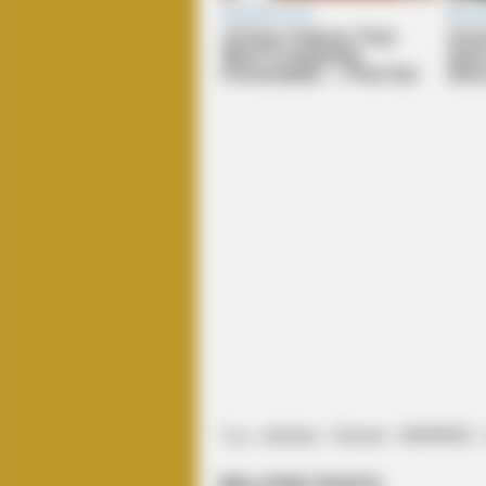
BRAINBERRIES
10 Incredible FIFA 2026 Facts You
Probably Missed
BRAINBERRIES
Remember This Kick-Ass Star? Se
Transformation
Tags:
alutsista
,
Kostrad
,
MANPADS
,
RELATED POSTS