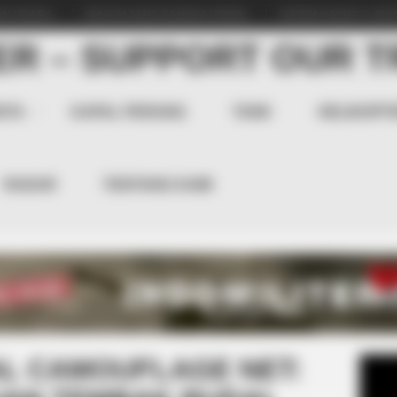
N UDARA...
IRAN PAJANG BANGKAI DRON...
SISTEM HANUD S-400 R
STA
KAPAL PERANG
TANK
HELIKOPT
RADAR
TENTANG KAMI
L CAMOUFLAGE NET: