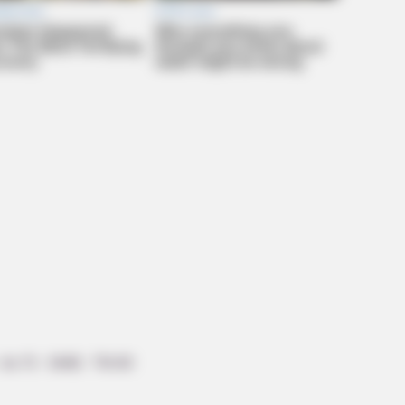
BRAINBERRIES
BRAIN
Who Will Take On The Iconic Role
She
Next? Bond Casting Rumors
Hers
e His Shocking
rbs 70
,
SAAB
,
TNI AD