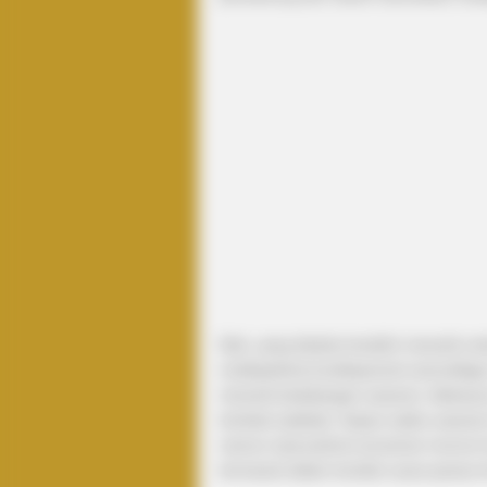
Nah, yang disebut terakhir menarik un
multispektral (multispectral camoufla
menanti kedatangan sasaran, faktanya
tembak (satbak). Kapan waktu sasaran
namun saat potensi ancaman muncul m
termasuk dalam kondisi cuaca panas di