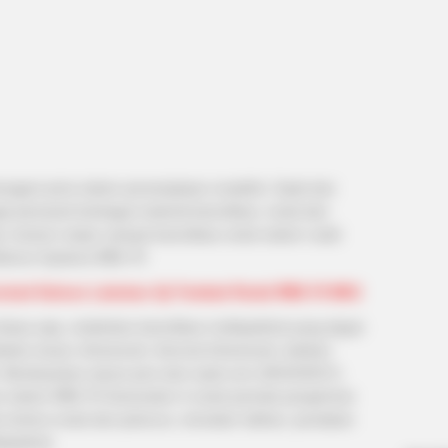
ragam jenis sistem persenjataan mutakhir, Saab dari
ai pemasok berbagai material kamuflase, mulai dari
r, kostum sniper sampai kamuflase untuk sistem rudal
fence System) RBS-70.
strad Sukses Lakukan Uji Tembak Rudal RBS-70 MK2
iasa saja, melainkan kamuflase multispektral yang dapat
ksi visual, inframerah, thermal inframerah, bahkan
 Berdasarkan siaran pers dari
saab.com
(30/10/2017),
 sistem RBS-70 Generation 4 untuk periode pengiriman
ertera mulai dari peluncur, simulator latihan, peralatan
spektral.