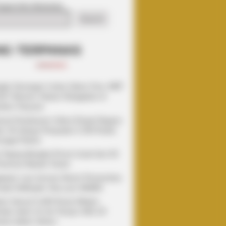
epat Info Alutsista
Search
NG TERPANAS
gkis Serangan Lintas Udara Cina, MBT
2T Abrams Taiwan Disiagakan di
dara Taoyuan
kuat Pertahanan Udara Empat Negara
uk, AS Setujui Penjualan 5.250 Rudal
cegat Patriot
n Pajang Bangkai Drone Israel dan AS
Pameran Bawah Tanah
katan Laut Jerman Resmi Pensiunkan
ada Helikopter Sea Lynx Mk88A
tem Hanud S-400 Rusia Diklaim
bak Jatuh 10 Jet Tempur MiG-29
aina dalam Sehari