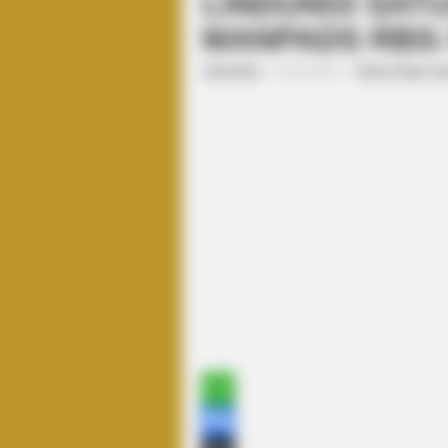
LINDUNGI SAT
MANPADS RBS-
indomiliter
|
01/11/2017
|
Berita Matra Da
WhatsApp