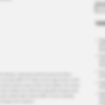
Cari C
YA
Tan
M1A
Ban
Per
Tel
Pen
Ira
tuk dikupas. Seberapa perlukah jaring kamuflase
di 
ge net) pada RBS-70? Dalam posisi siaga tempur untuk
Ang
 bukan perkara yang mudah untuk dijalani olet satuan
Arm
 tiba di
killing zone
tidak bisa diprediksi dengan pasti,
Sis
aka satbak dalam baterai RBS-70 harus standby,
Tem
 tengah terik matahari.
Ukr