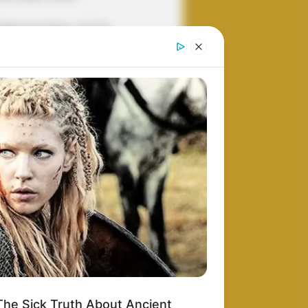
AL Cina
 Defence and Space
tsista
Australia
boeing
a
Dassault Aviation
Drone Intai
F-35 Lightning II
F-16
Filipina
amikaze
Israel
Inggris
Iran
Jepang
an
Korea Aerospace Industries
a Selatan
korps marinir
Lockheed Martin
ina Selatan
MEF
Perancis
ia
MBT
g Rusia Vs Ukraina
antara indonesia
PT Pindad
Rafale
Rusia
SAAB
nti kapal
rudal hanud
TNI AD
pura
Taiwan
I AL
TNI AU
Turki
ToT
Ukraina
Uni Soviet
he Sick Truth About Ancient