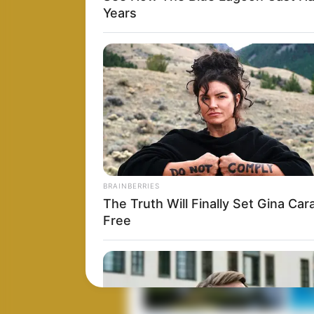
Years
Baca juga:
DSEI 2017 – Saab Tampi
dan Giraffe 1x
Untuk menjaga sistem elektronik pada 
RBS-70 di area terbuka dilindungi den
sengatan panas, bila dilihat dari udara 
menerima informasi dari unit radar G
cepat membuka camouflage net. Batal
MK2 dalam beberapa latihan tempur 
BRAINBERRIES
The Truth Will Finally Set Gina Car
Free