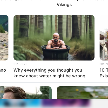
Vikings
lkan Mobile SHORAD, Integrasikan RBS-70 NG RCWS
rudal dan pemandu optic di peluncur tetap optimal, maka
gan jaring kamuflase multispektral. Selain untuk menahan
satbak RBS-70 akan lebih sulit dilihat. Bila satbak telah
iraffe akan datangnya sasaran, awak RBS-70 dapat secara
yon Arhanudri 2 Kostrad selaku unit pengguna RBS-70
juga nampak menggunakan camouflage net.
(Haryo Adjie)
CTA LOVE
BRAIN
ano
Why everything you thought you
10 
knew about water might be wrong
Exis