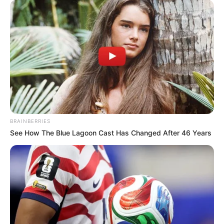
PT Pindad sukses melaksanakan uji tembak yang
termasuk dalam rangkaian kegiatan uji fungsi dan
kelaikan Medium Tank Harimau di area lapangan
tembak Pusdikif Cipatat pada 22 Agustus 2023.
Uji tembak turret yang dilakukan menggunakan munisi
105 mm tipe HEPT dengan jarak tembak—
pic.twitter.com/SkOvjfswpC
— PT Pindad (@pindad)
August 23, 2023
BRAINBERRIES
See How The Blue Lagoon Cast Has Changed After 46 Years