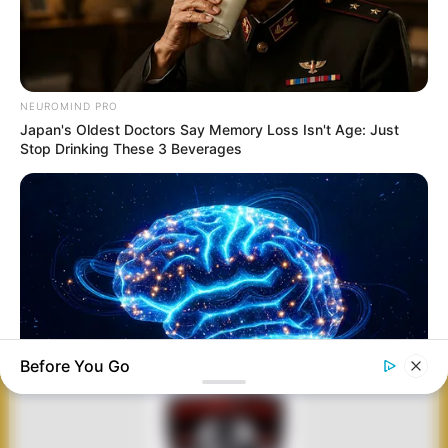
Ukraina
Uni Soviet
UCAV
NEUROMIND PRO
TRUK-MILITER
Japan's Oldest Doctors Say Memory Loss Isn't Age: Just
Stop Drinking These 3 Beverages
ANTARA DOKTRIN
GEBRAKAN
THE DEFENDER
DAN PROPAGANDA:
PRINDAPAN! INDIA
LION KING: SIRINE
MENAKAR
GANDENG AM
NUKLIR MOBILE
REALITAS TAKTIS
GENERAL PASOK
RAKSASA MILIK
DI BALIK VIDEO
SPH MARG 155MM
CINA, TANDINGAN
VIRAL TRUK EMALS
UNTUK US ARMY
MODERN
CINA
CHRYSLER BIG RED
AS
Before You Go
MEDVI
Men 45+ Are Trying This To Perform Better