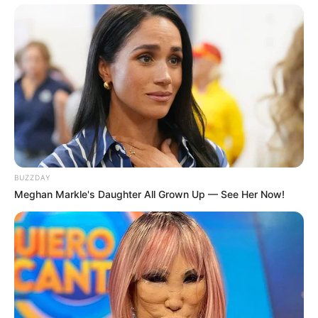
YANG TERPANAS
Dari Inggris, BAE Systems Resmi Memulai
Produksi 20 Eurofighter Typhoon Pesanan Turki
Sistem Hanud S-400 Rusia Diklaim Tembak
Jatuh 10 Jet Tempur MiG-29 Ukraina dalam
Sehari
Borong 18 Unit Yak-130M, Vietnam Jadi Launch
Customer Jet (Latih) Tempur Ringan Terbaru
Rusia
BUZZDAY
Meghan Markle's Daughter All Grown Up — See Her Now!
Thailand Tawarkan Panser Amfibi ke Prabowo,
Jangan Lupa PT Pindad Punya Anoa Amfibi
yang Mampu Berenang
PT PAL Gelar Upacara First Steel Cutting Kapal
Selam Scorpene Evolved Besok 7 Agustus 2026