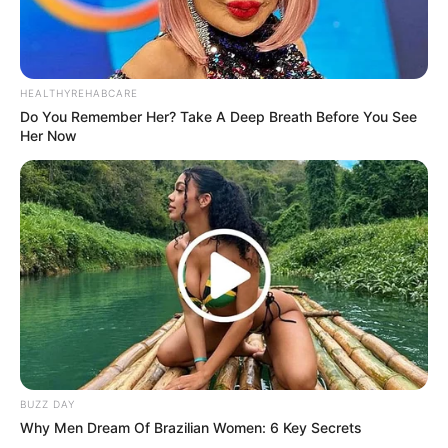
Resmi! PT PAL Mulai Pembangunan Kapal
Selam Pertama Scorpene Republik Indonesia
(SRI)
Perkuat Deep Strike, Aselsan Nyatakan Amunisi
HEALTHYREHABCARE
Presisi Penembus Bunker Tolun-P Siap Tempur
Do You Remember Her? Take A Deep Breath Before You See
Her Now
Laris Manis di Eropa! Rekor MBT K2, SPH K9,
dan FA-50 Bawa Korea Selatan Menuju
Raksasa Eksportir Militer Dunia
Sama-sama Andalkan Roket Anti-Kapal Selam
RBU-6000, Ini Beda Korvet Parchim II Rusia
dan Parchim I TNI AL
Bawa Ancaman Hingga Eropa Timur:
Bagaimana Cara Rudal Balistik Iran Bidik Tiga
Target di Ukraina?
BUZZ DAY
Why Men Dream Of Brazilian Women: 6 Key Secrets
Drone Tempur Bayraktar Akinci Sukses Uji Luncur Amunisi