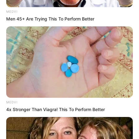
MEDVI
Men 45+ Are Trying This To Perform Better
Tags:
Cockerill 3105
,
FNSS
,
HEP-T
,
medium tank
,
Pindad
,
Tank Harimau
MEDVI
4x Stronger Than Viagra! This To Perform Better
RELATED POSTS
PANUS R600 8×8 – RANPUR APC AMFIBI TERBARU
PRODUKSI NEGERI GAJAH PUTIH
6 Comments
|
May 16, 2021