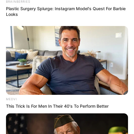
BRAINBERRIES
Plastic Surgery Splurge: Instagram Model's Quest For Barbie
Looks
MEDVI
This Trick Is For Men In Their 40's To Perform Better