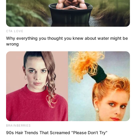
PENGHANCUR TARGET
LAPIS BAJA
indomiliter
|
25/08/2023
|
Berita Matra Darat
,
Berita Update Alutsista
,
CTA LOVE
Meriam dan Howitzer
,
Tank
|
1 Comment
Why everything you thought you knew about water might be
wrong
BRAINBERRIES
90s Hair Trends That Screamed "Please Don't Try"