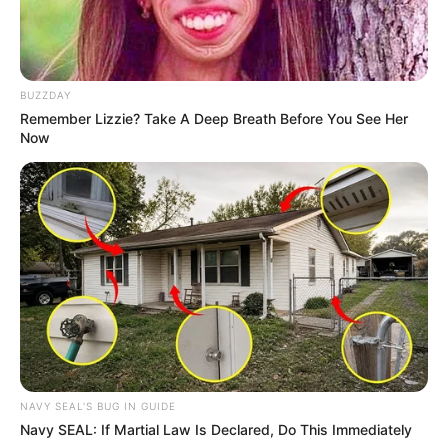
BUZZDAY
Remember Lizzie? Take A Deep Breath Before You See Her
Now
Cari Cepat Info Alutsista
Search
NAVY SEAL'S BUG IN GUIDE
Navy SEAL: If Martial Law Is Declared, Do This Immediately