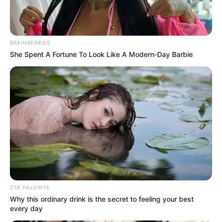
Defense. Cockerill 3105 sudah menganut full digital weapon
stabilisation and computerised fire control. Pasokan amunisi pun
ke laras mengadopsi sistem auto reload, alhasil awak pada tank
hanya 3 personel, yakni pengemudi, komandan dan juru tembak
BRAINBERRIES
(gunner).
She Spent A Fortune To Look Like A Modern-Day Barbie
Baca juga:
Produksi Medium Tank Harimau, PT Pindad
Persiapkan Pengadaan 18 Meriam Cockerill 3105
Cockerill 3015 punya ketahanan di level STANAG level 5, artinya
kubah dapat menahan terjangan proyektil kaliber 25 mm dari
jarak 500 meter. Selain memang kodratnya melepaskan aneka
proyetil, laras 105HP juga dapat memuntahkan rudal anti tank,
yakni Falarick 105. Rudal yang masuk segmen Gun-Launched
Anti-Tank Guided Missile (GLATGM) ini dapat menghajar
sasaran sejauh 5.000 meter.
(Gilang Perdana)
CTA FAVORITE
Why this ordinary drink is the secret to feeling your best
every day