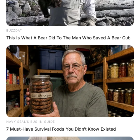
Cobalah pindad fokus pada pengembangan dan
produksi peluru Tungsten, amunisi artileri dan
amunisi tank, biaya investasi dapat terjangkau dan
biaya return jg masuk akal utk diraih, dibanding
BUZZDAY
fokus pada pengembangan medium tank yg
This Is What A Bear Did To The Man Who Saved A Bear Cub
memakan biaya investasi gede namun return
Investment blm pasti
NAVY SEAL'S BUG IN GUIDE
7 Must-Have Survival Foods You Didn't Know Existed