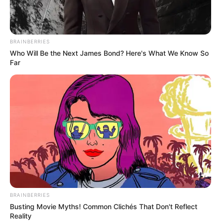
BRAINBERRIES
Who Will Be the Next James Bond? Here's What We Know So
Far
BRAINBERRIES
Busting Movie Myths! Common Clichés That Don't Reflect
Reality