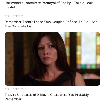
Hollywood's Inaccurate Portrayal of Reality - Take a Look
Inside!
BRAINBERRIES
Remember Them? These '90s Couples Defined An Era—See
The Complete List
Pada konteks tank, munisi HEP-T digunakan untuk mengatasi
target berlapis baja atau target yang memerlukan daya hancur
tinggi. Kemampuan peledak berdaya tinggi dari munisi ini dapat
merusak dan menembus lapisan pertahanan luar target.
BRAINBERRIES
Sementara pelacaknya juga membantu awak tank dalam melihat
They're Unbearable! 9 Movie Characters You Probably
lintasan tembakan dan menilai efektivitas tembakan tersebut.
Remember