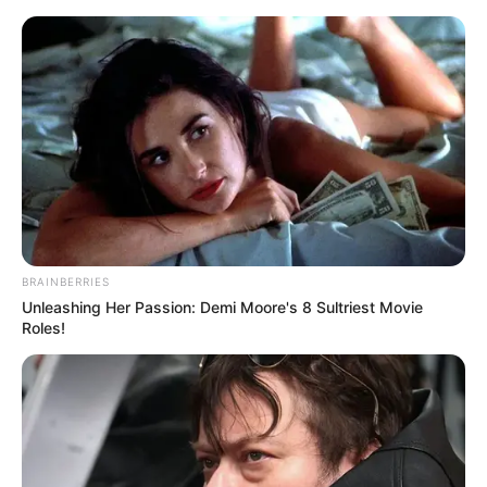
MENU
BRAINBERRIES
Unleashing Her Passion: Demi Moore's 8 Sultriest Movie
Roles!
LEBIH CEPAT DARI
JADWAL, PT PAL
INDONESIA LAKUKAN