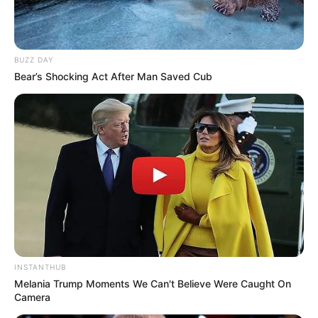
BUZZ DAY
Bear’s Shocking Act After Man Saved Cub
FOLLOW US ON:
INSTANTHUB
Melania Trump Moments We Can't Believe Were Caught On
Camera