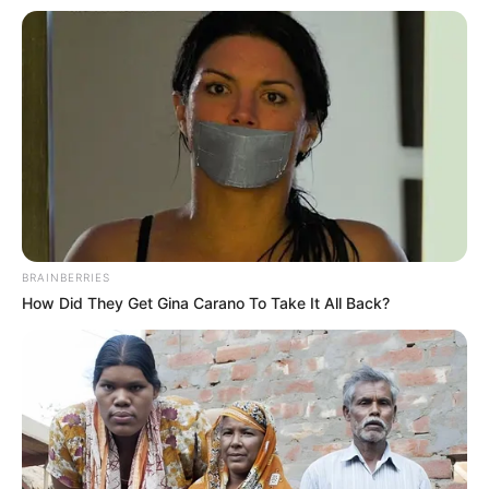
Satriyo Bintoro mengatakan proses keel laying frigat ini sudah
memenuhi regulasi SOLAS. Sebagai catatan, SOLAS atau
International Convention for the Safety of Life at Sea adalah
konvensi internasional yang menetapkan standar keselamatan
dalam desain, konstruksi, dan pengoperasian kapal.
Diselenggarakan oleh International Maritime Organization (IMO),
SOLAS adalah perjanjian keselamatan laut paling penting di
dunia, dengan tujuan utama untuk menjaga keselamatan nyawa
di laut.
BRAINBERRIES
Untuk tahapan keel laying disyaratkan berat blok yang sudah
How Did They Get Gina Carano To Take It All Back?
selesai proses assembly minimal 50 ton atau 1% dari total berat
konstruksi kurang lebih 2.778 ton. Lebih lanjut, Ia menuturkan
pelaksanaan keel laying kapal Frigat Merah Putih ke-2 dilakukan
lebih cepat dari jadwal yang ditentukan, yakni pada Maret 2025.
Hal ini menunjukkan progres pembangunan kapal Fregat Merah
Putih ke-2 mencatatkan deviasi positif.