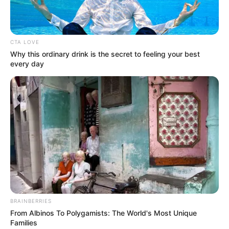
CTA LOVE
Why this ordinary drink is the secret to feeling your best
every day
Pelaksanaan keel laying ditandai dengan peletakan koin di atas
BRAINBERRIES
dudukan blok kapal Frigat Merah Putih ke-2, dilanjutkan dengan
From Albinos To Polygamists: The World's Most Unique
penandatanganan berita acara keel laying oleh Staf Ahli Bidang
Families
Ekonomi Kemhan RI, Mayjen TNI Steverly C. Parengkuan dan