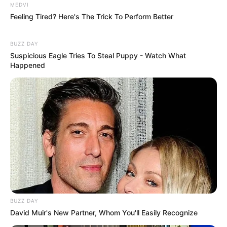
MEDVI
TukangNgutang
16/11/2024
Feeling Tired? Here's The Trick To Perform Better
Sayang sekali desain bagus cms nya punya turki
BUZZ DAY
Suspicious Eagle Tries To Steal Puppy - Watch What
Happened
Agato-Sensei
16/11/2024
Mungkinkah Akuisisi Bergamini Class baru bisa
lanjut di tahun 2025 ? Jika betul maka penguatan
angkatan laut dari 2025-2029 akan berjalan dalam
skala besar-besaran. Pembangunan Angkatan
Laut yg melebihi kekuatan laut Indonesia tahun
60an awal.
Sedangkan F-15EX mungkin sedang menunggu
dilantiknya Mr. Trump sembari nego beli 24 F-35A
dan 18 F-35B. F-35B akan disiapkan untuk
armada sayap udara Angkatan Laut Indonesia
BUZZ DAY
dengan LHA KRI Nusantara.
David Muir's New Partner, Whom You'll Easily Recognize