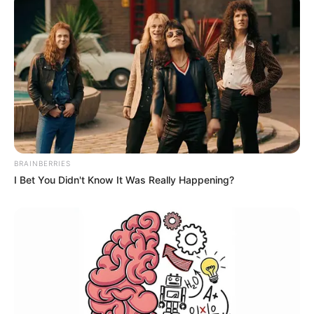
Frigat jenis ini merupakan kapal tempur terbesar pertama
buatan putra-putri indonesia dan menjadi kebanggaan bangsa
sehingga proyek ini disebut juga sebagai Project Frigate Merah
Putih.
(Gilang Perdana)
Kemhan dan TNI AL ‘Beda Pilihan’ Tentang Combat
Management System (CMS) di Frigat Merah Putih
BRAINBERRIES
I Bet You Didn't Know It Was Really Happening?