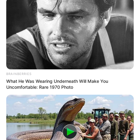
India
Israel
Inggris
Iran
F-35 Lightning II
Filipina
Jepang
Korea Selatan
Jerman
Korea Aerospace Industries
korps marinir
Lockheed Martin
Laut Cina Selatan
MEF
Perancis
Malaysia
MBT
Perang Rusia Vs Ukraina
pt dirgantara indonesia
PT Pindad
Rusia
Singapura
SAAB
Rafale
rudal anti kapal
rudal hanud
TNI AL
TNI AU
TNI AD
Turki
ToT
Taiwan
Ukraina
Uni Soviet
UCAV
BRAINBERRIES
What He Was Wearing Underneath Will Make You
Uncomfortable: Rare 1970 Photo
TORPEDO-2
MEMASUKI FASE
SISTEM PNEUMATIC
AKHIR PENGUJIAN,
WATER RAM: CARA
PUTIN TEGASKAN
KAPAL SELAM
TORPEDO NUKLIR
SCORPENE CLASS
POSEIDON SEGERA
LUNCURKAN