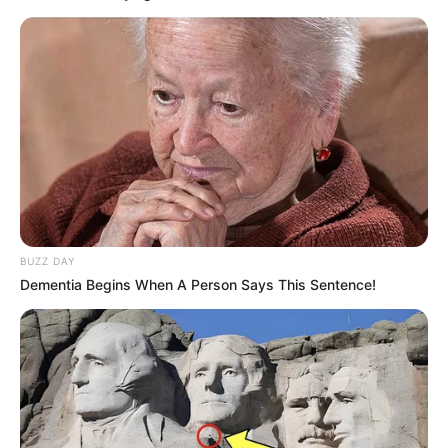
BUZZ DAY
Dementia Begins When A Person Says This Sentence!