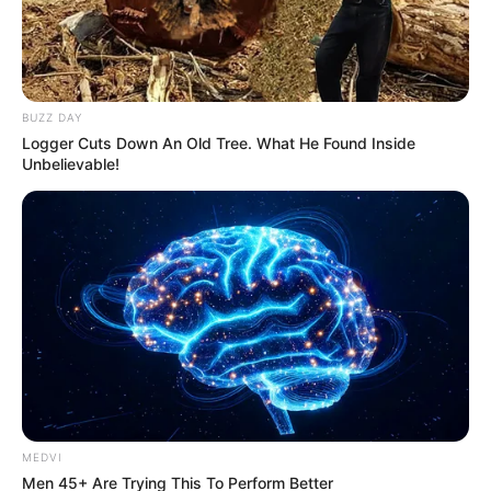
BUZZ DAY
Logger Cuts Down An Old Tree. What He Found Inside
Unbelievable!
MEDVI
Men 45+ Are Trying This To Perform Better