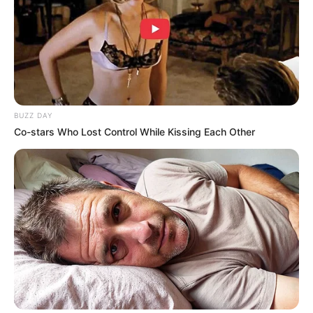
LOCKHEED PERNAH MERANCANG PESAWAT INTAI U-2 JADI
WAHANA PELUNCUR RUDAL UDARA KE PERMUKAAN
1 Comment
|
Aug 19, 2021
AUSTRALIA PESAN JENIS AMUNISI ‘KHUSUS’
APEX PGU-47/U UNTUK KANON 25MM DI F-35 LIGHTNING II
No Comments
|
Jan 20, 2025
BUZZ DAY
Co-stars Who Lost Control While Kissing Each Other
NO COMMENTS
Prof Dr Ngitung
17/11/2024
Sebentar lagi murid didik saya Ph.D dibidang
perhitungan akan menerbitkan disertasi Markitung
edisi 2024