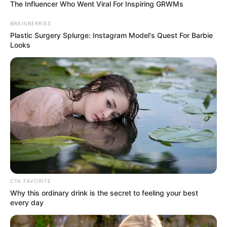
The Influencer Who Went Viral For Inspiring GRWMs
BRAINBERRIES
Plastic Surgery Splurge: Instagram Model's Quest For Barbie
Looks
WhatsApp
Facebook
X
Telegram
Copy
CTA FAVORITE
Link
Email
Why this ordinary drink is the secret to feeling your best
every day
Share
PT PAL Indonesia bersama Kementerian Pertahanan (Kemhan)