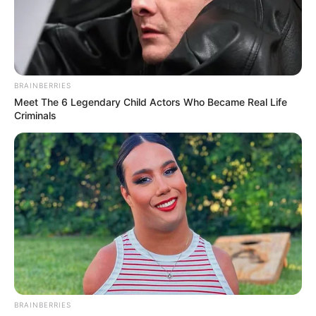
PELETAKAN LUNAS
(KEEL LAYING) FRIGAT
MERAH PUTIH KEDUA
indomiliter
|
15/11/2024
|
Berita Matra Laut
,
Berita Update Alutsista
,
BRAINBERRIES
Kapal Perang
|
No Comments
Meet The 6 Legendary Child Actors Who Became Real Life
Criminals
BRAINBERRIES