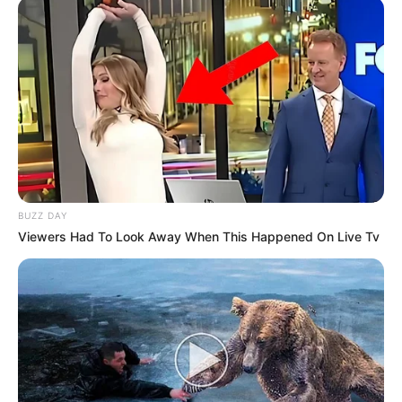
tukang pasang ranjau
16/11/2024
asal jangan jadi maharajalela aja nantinya
Eagle
15/11/2024
Beritakan donk progres FMP yg pertama sdh mn
kemajuannya min?…
BUZZ DAY
Viewers Had To Look Away When This Happened On Live Tv