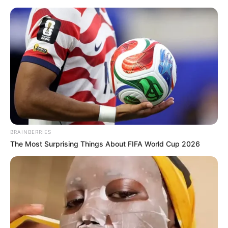
MENU
BRAINBERRIES
The Most Surprising Things About FIFA World Cup 2026
KORPS MARINIR AS UJI
DAN EVALUASI
KEMAMPUAN ROBOT