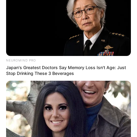
NEUROMIND PRO
Japan's Greatest Doctors Say Memory Loss Isn't Age: Just
Stop Drinking These 3 Beverages
Cari Cepat Info Alutsista
Search
YANG TERPANAS
Ikuti Gaya NATO: Pakistan, Arab Saudi, dan Turki Resmi