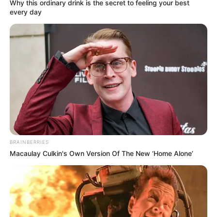
Why this ordinary drink is the secret to feeling your best
every day
BRAINBERRIES
Macaulay Culkin's Own Version Of The New ‘Home Alone’
FCT adalah program yang dicanangkan oleh Departemen
Pertahanan AS untuk mengevaluasi teknologi terbaik dari
perusahaan pertahanan sekutu di seluruh dunia, dan
menghubungkannya dengan proyek pengembangan dan akuisisi
yang dipromosikan oleh militer AS.