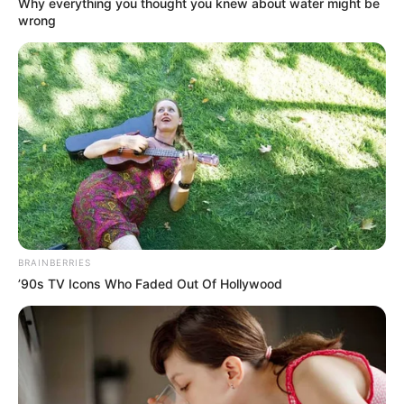
Why everything you thought you knew about water might be
wrong
Dalam hal ini, pejabat pertahanan AS dikirim ke berbagai negara
untuk mengevaluasi lebih dari 300 teknologi asing, dan militer AS
melakukan pemeriksaan dan akhirnya memilih 10 di antaranya
untuk melanjutkan proyek tersebut. Setelah evaluasi pengujian
BRAINBERRIES
berhasil diselesaikan, Departemen Pertahanan AS. memutuskan
’90s TV Icons Who Faded Out Of Hollywood
apakah akan melanjutkan proyek akuisisi terkait atau sebaliknya.
Untuk itu, uji lapangan akan dilakukan di dekat Pangkalan Korps
Marinir AS di Hawaii, di mana Arion-SMET akan diuji untuk
mengangkut bahan bakar, makanan dan air, pasien, dan
perbaikan suku cadang dari lokasi yang ditentukan hingga jarak