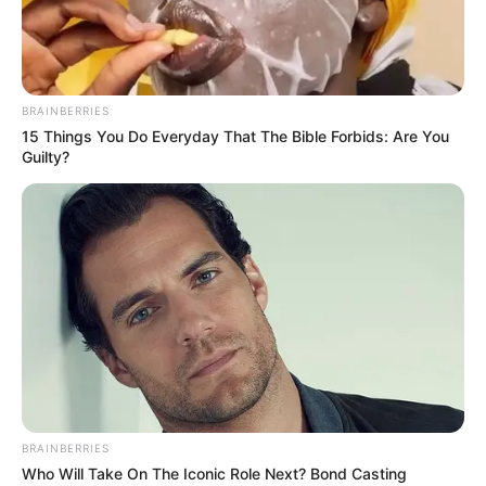
TEMPUR/LOGISTIK
BUATAN KOREA SELATAN
indomiliter
|
21/09/2023
|
Berita Matra Darat
,
Berita Update Alutsista
,
BRAINBERRIES
UGV
|
No Comments
15 Things You Do Everyday That The Bible Forbids: Are You
Guilty?
BRAINBERRIES
Who Will Take On The Iconic Role Next? Bond Casting