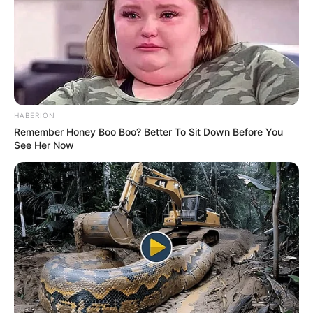
CINA PAMERKAN ‘JIU TIAN’: DRONE KOMBATAN
10 TON DENGAN DESAIN ‘KAWIN SILANG’ RQ-4 GLOBAL
HAWK DAN MQ-9 REAPER
No Comments
|
Nov 15, 2024
HABERION
Remember Honey Boo Boo? Better To Sit Down Before You
See Her Now
FOLLOW US ON: