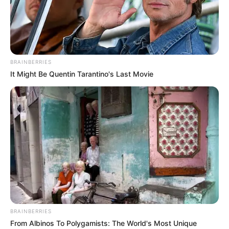
LINDUNGI OBYEK VITAL
DI PUSAT KOTA
indomiliter
|
07/09/2018
|
Berita Matra Darat
,
Berita Update Alutsista
,
Rudal
|
18 Comments
BRAINBERRIES
It Might Be Quentin Tarantino's Last Movie
BRAINBERRIES
From Albinos To Polygamists: The World's Most Unique