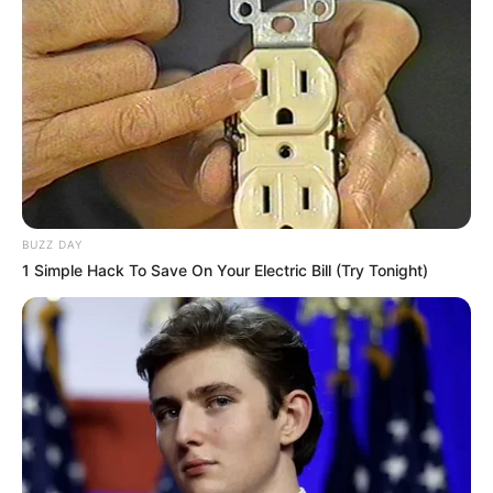
PT PAL Gelar Upacara First Steel Cutting Kapal
Selam Scorpene Evolved Besok 7 Agustus 2026
Sistem Hanud S-400 Rusia Diklaim Tembak
Jatuh 10 Jet Tempur MiG-29 Ukraina dalam
Sehari
Resmi! PT PAL Mulai Pembangunan Kapal
Selam Pertama Scorpene Republik Indonesia
BUZZ DAY
(SRI)
1 Simple Hack To Save On Your Electric Bill (Try Tonight)
Laris Manis di Eropa! Rekor MBT K2, SPH K9,
dan FA-50 Bawa Korea Selatan Menuju
Raksasa Eksportir Militer Dunia
Sama-sama Andalkan Roket Anti-Kapal Selam
RBU-6000, Ini Beda Korvet Parchim II Rusia
dan Parchim I TNI AL
Bawa Ancaman Hingga Eropa Timur: