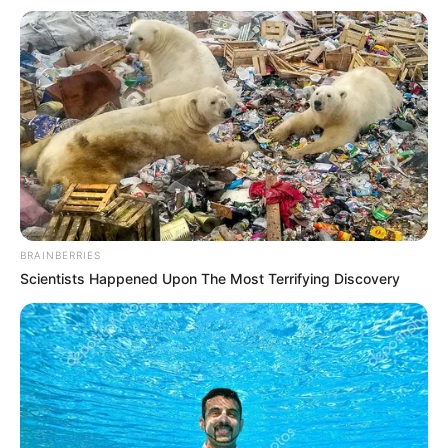
BRAINBERRIES
Scientists Happened Upon The Most Terrifying Discovery
Dalam gelaran Arhanud TNI AD, sejak dekade 90-an sudah
dicanangkan penempatan rudal hanud di atas gedung pencakar
langit. Sebagai andalan kala itu adalah rudal RBS-70 MK2.