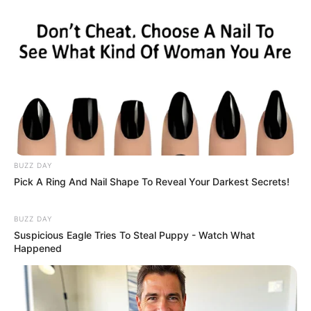
Mas Tarjo ada benarnya, tapi benarnya hanya
sedikit …
Intinya selain diperlengkapi hanud jarak pendek
dan hanud titik, RI butuh jarak sedang dan jarak
jauh. Itu bagian dari pendapat mas Tarjo yang
benar.
Hanud jarak sedang itu sedang diupayakan.
Hanud jarak jauh akan menyusul, tapi bukan dari
BUZZ DAY
S series. Dan itu kemungkinan baru akan
Pick A Ring And Nail Shape To Reveal Your Darkest Secrets!
dikerjakan sesudah seluruh arhanud titik yg sudah
tua seperti si mbah S60 diganti.
BUZZ DAY
Suspicious Eagle Tries To Steal Puppy - Watch What
Happened
Bams
08/09/2018
Sekarang tehnik pertempuran sdh modern siapa