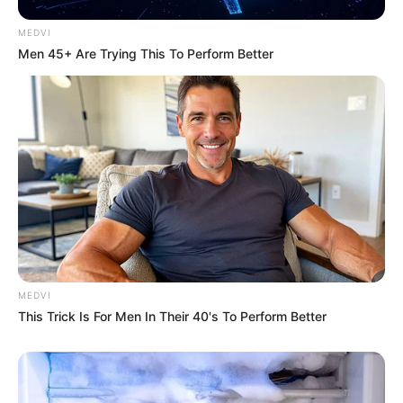
muzti makzimal in dg HMP12,7mm-FFAR tuk
fungsi ASW trbatas+airsuport operasi marinir gitu
MEDVI
donk ah-ap lg budget udah gde-sambil nunggu
Men 45+ Are Trying This To Perform Better
AS556MBfhanter asw.oke
MEDVI
This Trick Is For Men In Their 40's To Perform Better
FOLLOW US ON: