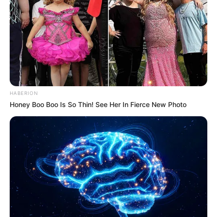
Mengenai heli Super Puma TNI AL
memang pernah dipasangkan plarform
rudal anti kapal Exocet, tp rudal yg
dipasang masih dalam wujud dummy, itu
pun masih dalam proyek experimental
IPTN. Singkat cerita ya hanya sampe
tahap experiment, alhasil Super Puma
TNI AL setahu kami tidak punya
kemampuan anti kapal selam atau pun
HABERION
melontarkan rudal “beneran.” Perannya
Honey Boo Boo Is So Thin! See Her In Fierce New Photo
lebih dikedepankan utk transport
personel dan SAR
dodie foxbat
11/09/2013
NBO105 dg HMP Batle provent deh-penerbad
musti teruz pertahankn maksimal kan NBO105
sbg lightatack meski dah ada MI35-AH64E-
AS552fenec-selain AD-penerbal jg’pake NBO105