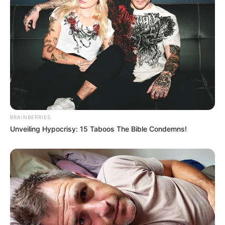
Baca juga:
NBell-412 SP/HP/EP – Tulang Punggung Kavaleri
Udara TNI AD
Sementara untuk peran heli serbu, Puspenerbad lebih
‘mempercayakan’ pada jenis heli serba guna NBO-105 yang
BRAINBERRIES
memperkuat skadron 21 yang bermarkas di Pondok Cabe.
Unveiling Hypocrisy: 15 Taboos The Bible Condemns!
Dengan bobot yang ringan, menjadikan NBO-105 terbilang
paling lihai dalam bermanuver. Kombinasi senjata yang dibawa
pun lebih lengkap ketimbang Bell 205 A-1 dan NBell-412, sebut
saja ada empat senapan mesin FN Herstal MO.32 kaliber
7,62mm yang ditempatkan dalam dua TMP (Twin Machine Gun
Pods) atau dua senapan mesin berat kaliber 12,7mm NATO
dalam dua FN HMP (Heavy Machine Gun Pods). Konfigurasi lain
dari sista di NBO-105 adalah roket FFAR (Folding Fins Air