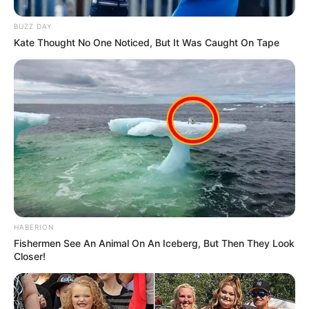
artikelnya-oke TOP- tapi sy pingin komentar soal
heli ASW TNI:sebelum digrounded AL pakai 14 heli
BUZZ DAY
ASW WASP westland dan sekarang sd pesan heli
Kate Thought No One Noticed, But It Was Caught On Tape
ASW PHANTER?..sy mo tanya:dulu th86 ketika
nonton IAS86 kemayoran-sy masih kelas satu SD
melihat Heli superpuma dg spek tipe ASW
membawa 2 model misileEXCOCET AM39-heli dg
merk TNIAL-keabagian demo udara di sore hari-
tapi kenapa dari1980-2012 TNIAL sebut dan
terclaim Heli ASW WASP sebagai satu2 nya
koleksi ASW heli-terus kenapa superpuma
NSA332F/L yg hingga sekarang juga dimiliki
TNIALdg spesifikasi ASW 2ASM Exocet AM39-
tidak dimaksimal-dan difungsikan ASW heli?trims
HABERION
Fishermen See An Animal On An Iceberg, But Then They Look
Closer!
Indomiliter
16/09/2013
Thx mas Dodie utk komentarnya.