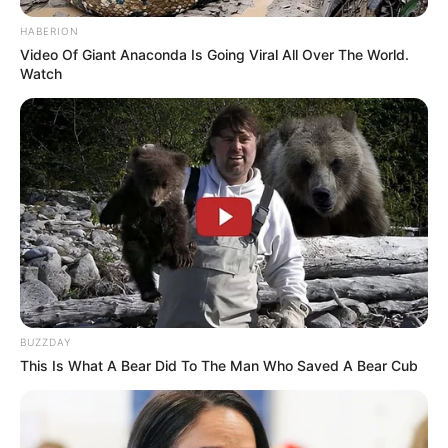
Berat total sistem senjata (termasuk 250 butir peluru) : 116
kg
HABERION
Kecepatan pesawat maksimum untuk melakukan tembakan
Video Of Giant Anaconda Is Going Viral All Over The World.
akurat : 0,75 mach
Watch
Voltase yang dibutuhkan : 26+4V DC
Kebutuhan tenaga untuk pengokangan kembali : 4 ampere
Kebutuhan tenaga untuk penembakan : 5,5 ampere
BUZZDAY
This Is What A Bear Did To The Man Who Saved A Bear Cub