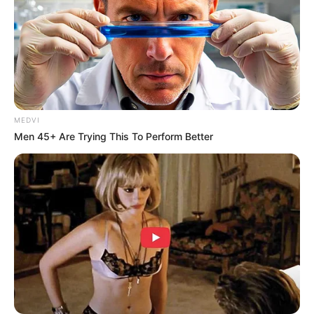
MEDVI
Men 45+ Are Trying This To Perform Better
BO-105 AL Mexico, dibekali FN RMP, yakni FN HMP yang
diintegrasikan dengan 3 roket FFAR pada pod-nya