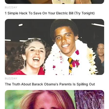
BUZZDAY
1 Simple Hack To Save On Your Electric Bill (Try Tonight)
Cari Cepat Info Alutsista
Search
BUZZDAY
The Truth About Barack Obama's Parents Is Spilling Out
YANG TERPANAS
Kilas Balik 7 Agustus 1973: MBT T-72 Berawal Dari Varian