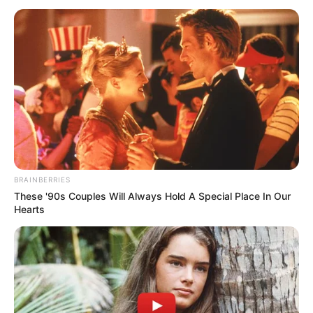
WhatsApp
Facebook
X
Telegram
Copy
Link
Email
BRAINBERRIES
Share
These '90s Couples Will Always Hold A Special Place In Our
Hearts