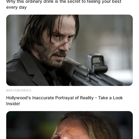
Why this ordinary drink is the secret to feeling your best
every day
Baca juga:
NBO-105 – Heli Serang Utama TNI-AD
BRAINBERRIES
Hollywood's Inaccurate Portrayal of Reality - Take a Look
Inside!
FN M3P, platform sista FN HMP250
Baca juga:
Bell 205 A-1 Penerbad – Helikopter Sipil Dengan
Kemampuan “Serbu”