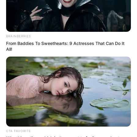
inchi. Dalam gelar operasi, meski Bell 205-A1 dan NBell-412
punya kemampuan serbu, tapi peran kedua heli ini lebih
ditekankan pada wahan transport untuk deploy pasukan secara
cepat.
BRAINBERRIES
From Baddies To Sweethearts: 9 Actresses That Can Do It
All!
CTA FAVORITE