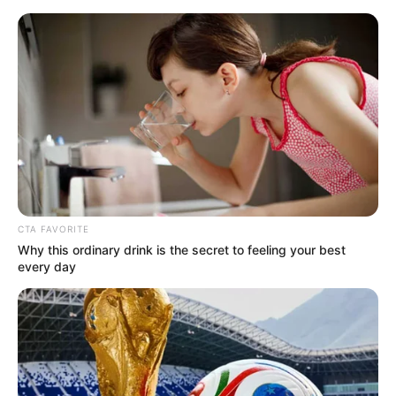
MENU
CTA FAVORITE
Why this ordinary drink is the secret to feeling your best
every day
FN HMP250 – SENJATA
PAMUNGKAS HELI SERBU
NBO-105 PUSPENERBAD