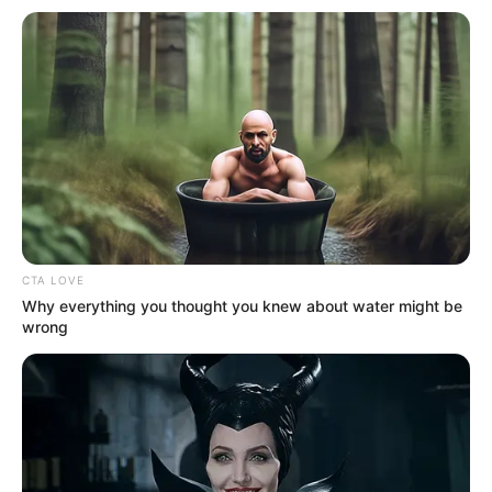
sedang, terutama dalam operasi penumpasan GPK (Gerakan
Pengacu Keamanan) di Dalam Negeri, membuat adopsi
persenjataan di lini heli serbu terbilang ‘sederhana,’ semisal
sebelum hadirnya Mi-35P, heli serbu Puspenerbad belum
mengenal keberadaan rudal anti tank. Puspenerbad baru
mengadopsi rudal lewat jenis AT-9 Spiral-2 dalam paket
pengadaan heli Mi-35P. Berkat adopsi rudal, otomatis daya
deteren satuan heli serbu Puspenerbad memang meningkat,
dan membawa pesan penting di kawasan.
Sejenak mari kita beralih ke era sebelum hadirnya Mi-35P,
CTA LOVE
bagaimana ramuan sista di heli serbu Puspenerbad kala itu?
Why everything you thought you knew about water might be
Maka jawabannya akan mengacu pada kombinasi maut antara
wrong
kegarangan SMS (senapan mesin sedang) dan roket. SMS
khususnya jenis FN MAG GPMG (general purpose machine gun)
kaliber 7,62mm yang diadopsi sebagai
door gun
. Sudah bukan
rahasia lagi bila FN MAG GPMG menjadi kelengkapan
door gun
di heli Bell 205-A1 dan NBell-412. Kemudian untuk membabat
target yang lebih masif, dipercayakan pada roket FFAR 2,75