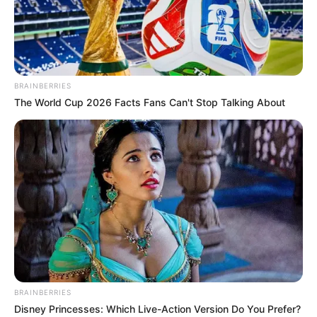
indomiliter
|
01/06/2015
|
Helikopter
,
Senapan Serbu
|
5 Comments
BRAINBERRIES
The World Cup 2026 Facts Fans Can't Stop Talking About
BRAINBERRIES
Disney Princesses: Which Live-Action Version Do You Prefer?