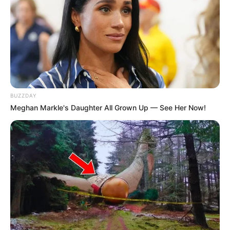
BUZZDAY
Meghan Markle's Daughter All Grown Up — See Her Now!