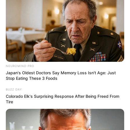
BO-105 Penerbad dengan etalase FN HMP dalam pameran
ABRI tahun 1995
NEUROMIND PRO
Japan's Oldest Doctors Say Memory Loss Isn't Age: Just
Stop Eating These 3 Foods
BUZZ DAY
Colorado Elk's Surprising Response After Being Freed From
Tire