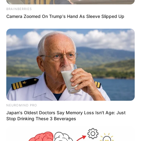
Kita jg bs bikin maenan ky gt.
BRAINBERRIES
Camera Zoomed On Trump's Hand As Sleeve Slipped Up
andrey
07/04/2020
122mm range 52km?
Dahsyaaaatt..!!
Ojongeyel
07/04/2020
beli aja tapi harus siap di embargo rusia
NEUROMIND PRO
Japan's Oldest Doctors Say Memory Loss Isn't Age: Just
distanata
08/04/2020
Stop Drinking These 3 Beverages
Kita beli sucad dan munisi buat bmp3f
dari Ukraina dapat nota protes dari