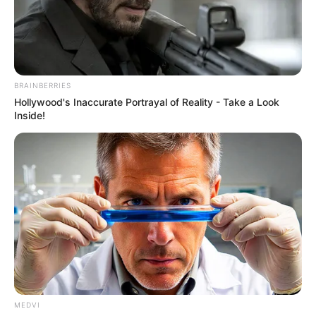
TABUNG PELUNCUR
LEBIH BANYAK
indomiliter
|
07/04/2020
|
Berita Matra Darat
,
Berita Matra Laut
,
Berita Update Alutsista
,
Roket
|
9 Comments
BRAINBERRIES
Hollywood's Inaccurate Portrayal of Reality - Take a Look
Inside!
MEDVI