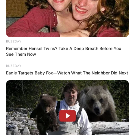
peningkatakan kapasitas peluncur ini menjadikan sistem MLRS
ini lebih unggul 25 persen dari aspek kapasitas dengan
kompetitornya.
BUZZDAY
Remember Hensel Twins? Take A Deep Breath Before You
See Them Now
BUZZDAY
Eagle Targets Baby Fox—Watch What The Neighbor Did Next