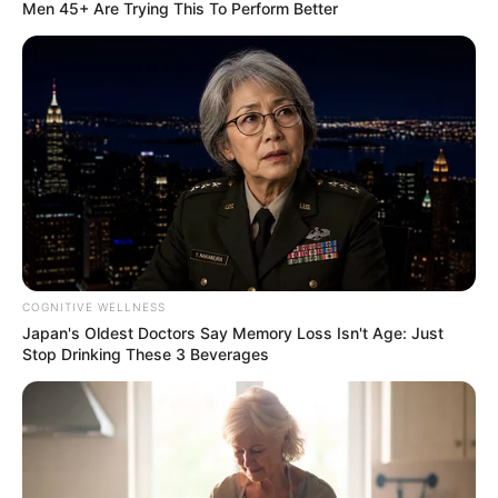
Men 45+ Are Trying This To Perform Better
WhatsApp
Facebook
X
Telegram
COGNITIVE WELLNESS
Japan's Oldest Doctors Say Memory Loss Isn't Age: Just
Copy
Stop Drinking These 3 Beverages
Link
Email
Share
Tak mau kalah dagang dengan Rusia dan Ceko, Ukraina lewat
UkrOboronProm pada 1 April lalu telah meluncurkan jenis
alutsista baru untuk pangsa domestik dan ekspor. Yang