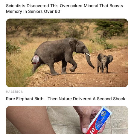
Scientists Discovered This Overlooked Mineral That Boosts
Memory In Seniors Over 60
HABERION
Rare Elephant Birth—Then Nature Delivered A Second Shock