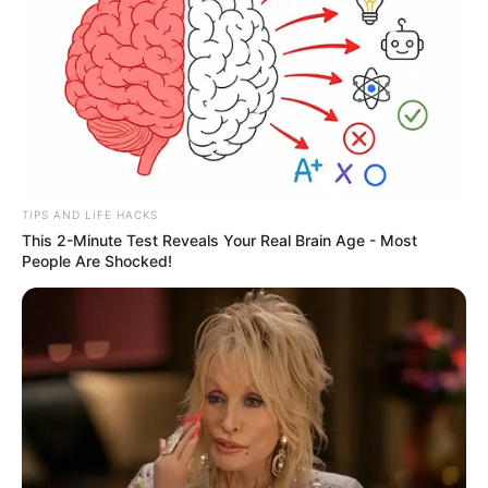
Rusia. Anjing menggonggong kafilah
berlalu. Ataka, arkan, kornet dan r27
borong saja dari Ukraina biar Rusia
makin ribut
Cah kepo
07/04/2020
Pokokny “berest”….
TIPS AND LIFE HACKS
Nanti akan dpertimbangkan…..
This 2-Minute Test Reveals Your Real Brain Age - Most
People Are Shocked!