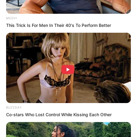
MEDVI
This Trick Is For Men In Their 40's To Perform Better
BUZZDAY
Co-stars Who Lost Control While Kissing Each Other