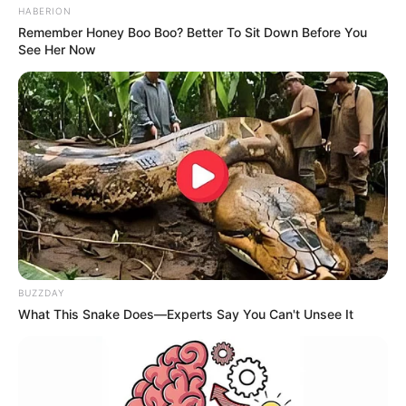
HABERION
Remember Honey Boo Boo? Better To Sit Down Before You
See Her Now
BUZZDAY
What This Snake Does—Experts Say You Can't Unsee It