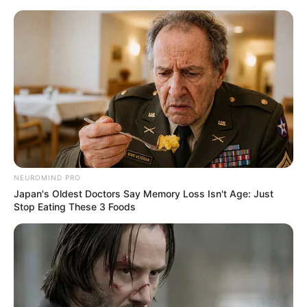
MENU
NEUROMIND PRO
Japan's Oldest Doctors Say Memory Loss Isn't Age: Just
Stop Eating These 3 Foods
BM-21UM BEREST – SELF
PROPELLED MLRS BARU
DENGAN KAPASITAS