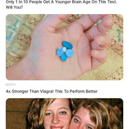
Only 1 In 10 People Get A Younger Brain Age On This Test.
Will You?
MEDVI
4x Stronger Than Viagra! This To Perform Better
Agar tampil beda dengan kompetitornya di lini self propelled
MLRS, seperti RM70 Grad/Vampire dan Tornado-G yang
dilengkapi 40 tabung peluncur roket 122 mm, maka BM-21UM
Berest tampil dengan 50 tabung peluncur, yang masing-masing
punya panjang 3 meter. Pihak pabrikan menyebut,