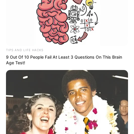
Tags:
MLRS
,
Rusia
,
self propelled
,
Ukraina
,
UkrOboronProm
RELATED POSTS
TIPS AND LIFE HACKS
9 Out Of 10 People Fail At Least 3 Questions On This Brain
BERIEV BE-200 ALTAIR: PESAWAT AMFIBI
Age Test!
MULTIPURPOSE INCARAN TNI AU
8 Comments
|
Jan 1, 2015
COLLINS CLASS AUSTRALIA: KAPAL SELAM CANGGIH
DENGAN SEGUDANG MASALAH
5 Comments
|
Sep 28, 2015
AIRBUS A330 MRTT AU SINGAPURA BERLATIH
AIR REFUELING DENGAN PEMBOM STRATEGIS B-
1B LANCER
No Comments
|
Jan 19, 2024