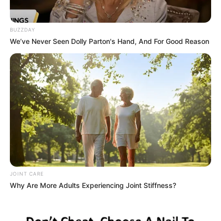
BUZZDAY
We’ve Never Seen Dolly Parton's Hand, And For Good Reason
FOLLOW US ON:
JOINT CARE
Why Are More Adults Experiencing Joint Stiffness?