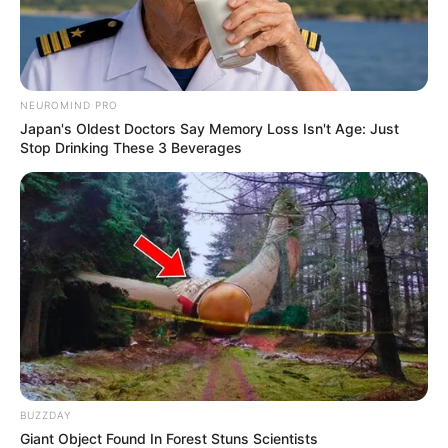
NEUROMIND PRO
Japan's Oldest Doctors Say Memory Loss Isn't Age: Just
Stop Drinking These 3 Beverages
Cari Cepat Info Alutsista
Search
YANG TERPANAS
BUZZDAY
Giant Object Found In Forest Stuns Scientists
Kilas Balik 7 Agustus 1973: MBT T-72 Berawal Dari Varian