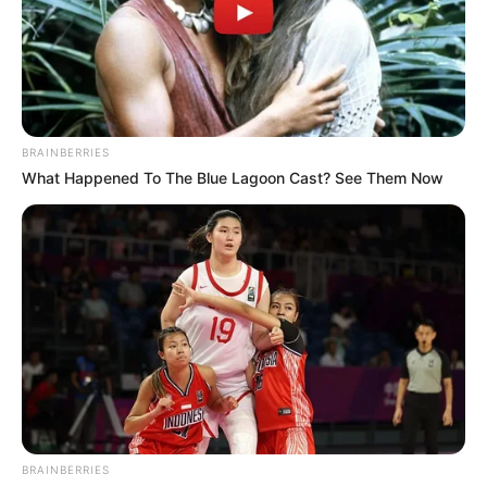
2019, Presiden Rusia Vladimir Putin secara pribadi
memamerkan Su-57 kepada Presiden Turki Recep Tayyip
Erdoğan, yang memicu spekulasi bahwa Turki mungkin
mempertimbangkan pesawat tersebut sebagai alternatif dari
program F-35 AS. Namun, tidak ada kesepakatan yang terwujud.
(Gilang Perdana)
BRAINBERRIES
What Happened To The Blue Lagoon Cast? See Them Now
BRAINBERRIES