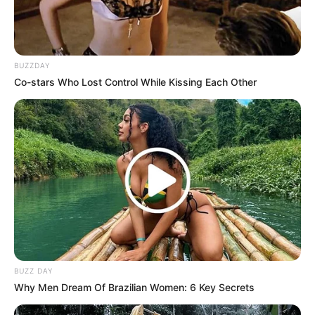
BUZZDAY
Co-stars Who Lost Control While Kissing Each Other
BUZZ DAY
Why Men Dream Of Brazilian Women: 6 Key Secrets