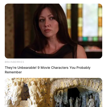
MENU
BRAINBERRIES
They're Unbearable! 9 Movie Characters You Probably
Remember
ALJAZAIR KONFIRMASI
PEMBELIAN JET TEMPUR
STEALTH SUKHOI SU-57