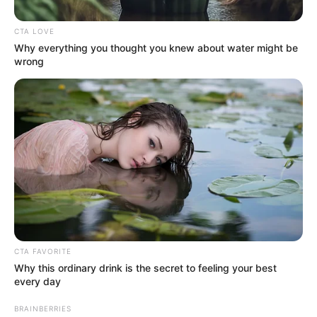
CTA LOVE
Why everything you thought you knew about water might be
wrong
Pengumuman tersebut disampaikan melalui televisi pemerintah
Aljazair, yang melaporkan bahwa pilot Aljazair saat ini sedang
menjalani pelatihan di Rusia, dengan pengiriman diharapkan
CTA FAVORITE
akan dimulai akhir tahun ini.
Why this ordinary drink is the secret to feeling your best
every day
Pada bulan November 2024, pejabat Rusia mengklaim bahwa
perjanjian ekspor pertama telah ditandatangani, meskipun
BRAINBERRIES