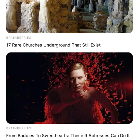
FELON
indomiliter
|
12/02/2025
|
Berita Matra Udara
,
Berita Update Alutsista
,
Jet Tempur Stealth
|
No Comments
BRAINBERRIES
17 Rare Churches Underground That Still Exist
BRAINBERRIES
From Baddies To Sweethearts: These 9 Actresses Can Do It