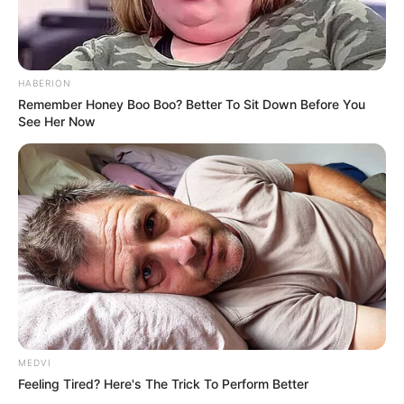
11 Comments
|
Jan 9, 2017
GM DEFENSE LUNCURKAN EMCV: HUMMER
LISTRIK UNTUK KEBUTUHAN MILITER
HABERION
No Comments
|
Jul 4, 2023
Remember Honey Boo Boo? Better To Sit Down Before You
See Her Now
MEDVI
Feeling Tired? Here's The Trick To Perform Better
FOLLOW US ON: