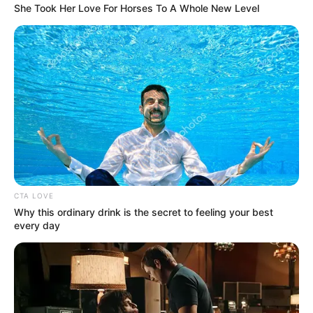
mereka menyembunyikan rincian tentang negara pembeli.
She Took Her Love For Horses To A Whole New Level
Konfirmasi Aljazair sejalan dengan laporan lama bahwa negara
Afrika Utara itu merupakan salah satu pihak yang paling
berminat untuk memperoleh Su-57, mengingat sejarahnya yang
mapan dalam pengadaan peralatan militer Rusia.
CTA LOVE
Why this ordinary drink is the secret to feeling your best
every day