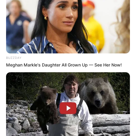
BUZZDAY
Meghan Markle's Daughter All Grown Up — See Her Now!