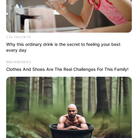
dirahasiakan, tapi kadung beredar kabar bahwa negara pembeli
Su-57E adalah Aljazair.
Dikenal sebagai sekutu Rusia di Afrika Utara, maka wajar saja
Aljazair membeli jet tempur stealth, terlebih negara tersebut
terlibat konflik dengan Maroko, yang mendapat dukungan
CTA FAVORITE
persenjataan dari AS dan Israel. Namun, saat itu tidak ada
Why this ordinary drink is the secret to feeling your best
pernyataan resmi yang dikeluarkan oleh pemerintah Aljazair.
every day
Dan belum lama ada kabar, Aljazair telah mengonfirmasi
BRAINBERRIES
pembelian jet tempur stealth Su-57 Felon dari Rusia,
Clothes And Shoes Are The Real Challenges For This Family!
menjadikannya pelanggan asing pertama untuk pesawat
generasi kelima tersebut.