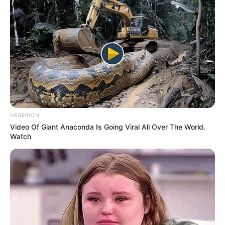
Tags:
Aljazair
,
Su-57E
,
Sukhoi Su-57
RELATED POSTS
HABERION
JANJI AIRBUS DAN BAE SYSTEMS,
Video Of Giant Anaconda Is Going Viral All Over The World.
“EUROFIGHTER TYPHOON TERUS TERBANG
Watch
SAMPAI TAHUN 2060,” TAPI ADA SYARATNYA
1 Comment
|
Jun 1, 2024
DI TENGAH KETEGANGAN DENGAN TAIWAN, CINA
LUNCURKAN UNIT KETIGA LHD TYPE 075
9 Comments
|
Jan 30, 2021
HARBIN BZK-005: DRONE PENGINTAI ANDALAN MILITER
CINA DI LAUT CINA SELATAN