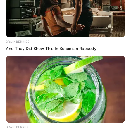
BRAINBERRIES
And They Did Show This In Bohemian Rapsody!
Dengan sejarah ketergantungan pada perangkat keras
pertahanan Rusia, Aljazair sebelumnya telah mengakuisisi
sejumlah platform canggih, termasuk pesawat tempur Su-
30MKA, MiG-29, dan sistem pertahanan udara S-300.
Penambahan Su-57 diharapkan dapat meningkatkan
kemampuan udara negara tersebut secara signifikan,
BRAINBERRIES