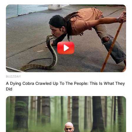
MENU
BUZZDAY
A Dying Cobra Crawled Up To The People: This Is What They
Did
2A42 30MM: KANON INI
YANG BIKIN RANPUR
BVP-2 DIPERCAYA