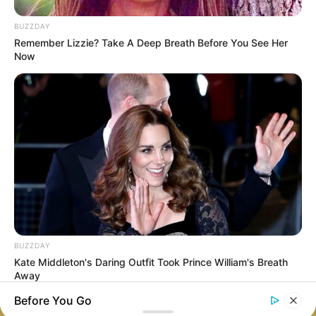
BUZZDAY
TORPEDO-2
Remember Lizzie? Take A Deep Breath Before You See Her
Now
MEMASUKI FASE
SISTEM PNEUMATIC
AKHIR PENGUJIAN,
WATER RAM: CARA
PUTIN TEGASKAN
KAPAL SELAM
TORPEDO NUKLIR
SCORPENE CLASS
POSEIDON SEGERA
LUNCURKAN
SIAGA TEMPUR
TORPEDO TANPA
JEJAK AKUSTIK
PENGIRIMAN MK48
TERTUNDA, TAIWAN
TERPAKSA
‘PASRAH’
ANDALKAN
TORPEDO SUT
BUZZDAY
JERMAN BERUSIA
Kate Middleton's Daring Outfit Took Prince William's Breath
40 TAHUN
Away
Before You Go