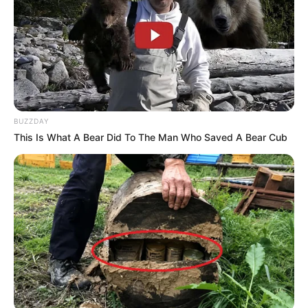
BUZZDAY
This Is What A Bear Did To The Man Who Saved A Bear Cub