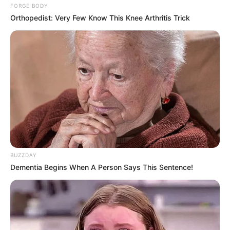
FORGE BODY
Orthopedist: Very Few Know This Knee Arthritis Trick
BUZZDAY
Tags:
alutsista
,
arhanud
,
BVP-2
,
korps marinir
,
TNI AL
Dementia Begins When A Person Says This Sentence!
RELATED POSTS
FN LIGHT DOOR PINTLE: SULAP NBO-105 PUSPENERBAL
MENJADI HELIKOPTER GUNSHIP
11 Comments
|
Jan 15, 2018