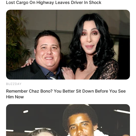
Lost Cargo On Highway Leaves Driver In Shock
WhatsApp
Facebook
X
BUZZDAY
Remember Chaz Bono? You Better Sit Down Before You See
Telegram
Him Now
Copy
Link
Email
Share
Kodrat BVP-2 adalah sebagai IFV (Infantry Fighting Vehicle)