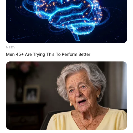
yg jelas untuk melindungi pergerakan infantri dan
kavaleri marinir BVP-2 tidak bisa diandalkan
karena kanon 30mm berjarak tembak terbatas…
dan tidak dikususkan untuk AA, tunguskha atau
shilka mungkin lebih baik
MEDVI
Ahver narang palumbani
05/12/2017
Men 45+ Are Trying This To Perform Better
Sudah dijelaskan diatas,,,
Meski kodratnya adalah IFV,
kemampuan kanon 30mm BVP-2 dinilai
mumpuni untuk tugas pertahanan udara
TERBATAS…
Durandal
05/12/2017