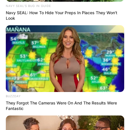
NAVY SEAL'S BUG IN GUIDE
Navy SEAL: How To Hide Your Preps In Places They Won't
Look
Cari Cepat Info Alutsista
Search
YANG TERPANAS
BUZZDAY
They Forgot The Cameras Were On And The Results Were
Fantastic
Perkuat Deep Strike, Aselsan Nyatakan Amunisi Presisi
Penembus Bunker Tolun-P Siap Tempur
Tangkis Serangan Lintas Udara Cina, MBT M1A2T Abrams
Taiwan Disiagakan di Bandara Taoyuan