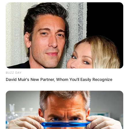
dari Ukraina dan Slovekia pada tahun 1998 dalam beberapa
gelombang pengiriman. Menurut Kerry Plowright dari lembaga
riset ADF 2008, disebutkan Indonesia kini mempunyai 40 unit
BVP-2. Kesan sangar BVP-2 bertambah dengan adanya bekal
rudal anti tank AT-5 Spandrel yang ditempatkan pada sisi atas
kubah. Sebagai senjata tambahan, ada senapan mesin coaxial
kaliber 7,62 mm dengan jumlah amunisi 2000 peluru. IFV ini
dapat membawa 7 – 8 infanteri dengan jumlah kru 3 orang.
(Haryo Adjie)
BUZZ DAY
David Muir's New Partner, Whom You'll Easily Recognize