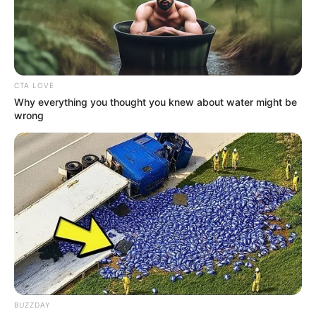
SEBAGAI ARSENAL
ARHANUD KORPS
MARINIR
indomiliter
|
05/12/2017
|
Berita Matra Laut
,
Berita Update Alutsista
,
CTA LOVE
Dari Ruang Tempur
,
Kanon
,
Tank
|
6 Comments
Why everything you thought you knew about water might be
wrong
BUZZDAY