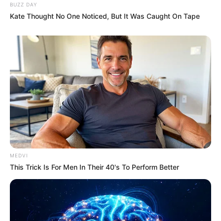
BUZZ DAY
kecil2 gak kelhatan..tapi tambah bikin mantap..
Kate Thought No One Noticed, But It Was Caught On Tape
Zulheri
06/12/2017
Tembus ga ke humvee itu meriamnya.. kl kena
hajar javelin atau agm hellfire apa kah kru baik2
saja 100% aman??
Startrek
05/12/2017
Bisa sebagai AA dengan menggunakan sistem
MEDVI
pemandu Darto.. ??
This Trick Is For Men In Their 40's To Perform Better
T-80
05/12/2017