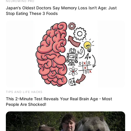
NEUROMIND PRO
Untuk melindungi pergerakan marinir
Japan's Oldest Doctors Say Memory Loss Isn't Age: Just
dari serangan udara ada igla.
Stop Eating These 3 Foods
TIPS AND LIFE HACKS
This 2-Minute Test Reveals Your Real Brain Age - Most
People Are Shocked!
FOLLOW US ON: